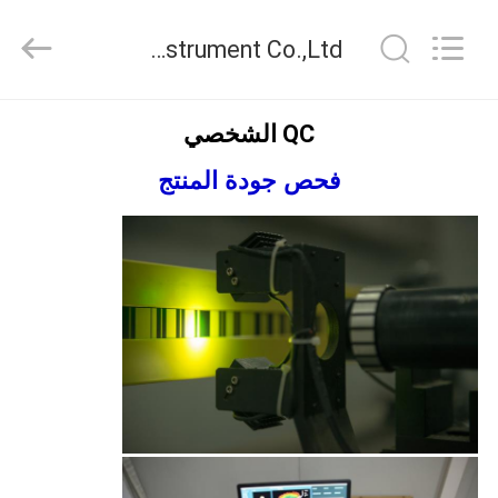
Leo
Survey
Instrument
Leo Survey Instrument Co.,Ltd ضبط الجودة
Co.,Ltd.
All
Rights
Reserved.
منزل،
QC الشخصي
بيت
فحص جودة المنتج
منتجات
معلومات
عنا
جولة
في
المعمل