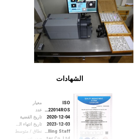
مراقبة
الجودة
اتصل
بنا
اطلب
الشهادات
اقتباس
ISO
معيار
خريطة
17420Q22014ROS
عدد
الموقع
2020-12-04
تاريخ القضية
2023-12-03
تاريخ انتهاء الصلاحية
Production of Levelling Staff
نطاق / متوسط
PRIVACY
HXC Certification Center Co.,Ltd
صدر عن