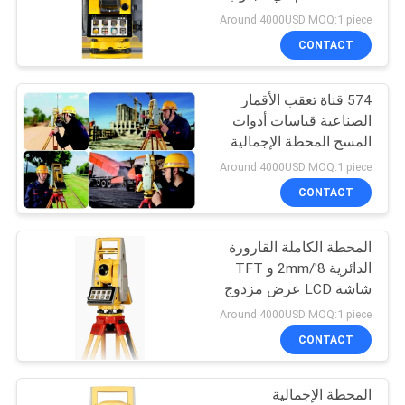
1'' دقة ضبط مكافئ
POLICY
Around 4000USD MOQ:1 piece
للمعايير
CONTACT
11
574 قناة تعقب الأقمار
المنشور القطب بيبود
الصناعية قياسات أدوات
المسح المحطة الإجمالية
مع فترة قياس 0.3-3s و
Around 4000USD MOQ:1 piece
WLAN مزدوج النطاق
CONTACT
المحطة الكاملة القارورة
11
الدائرية 8'/2mm و TFT
عمود تلسكوبي من
شاشة LCD عرض مزدوج
محطة جنوب نافي لعملك
Around 4000USD MOQ:1 piece
ألياف الكربون
المسح
CONTACT
المحطة الإجمالية