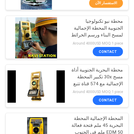
الاستفسار الآن
مراقبة
محطة نيو تكنولوجيا
الجودة
13
الجنوبية المحطة الإجمالية
لمسح البناء ورسم الخرائط
منشور 360 درجة
اتصل
Around 4000USD MOQ:1 piece
بنا
CONTACT
محطة البحرية الجنوبية أداة
اطلب
مسح 30x تكبير المحطة
اقتباس
الإجمالية مع 574 قناة تتبع
11
الأقمار الصناعية ومعالج
Around 4000USD MOQ:1 piece
MT6753
إجمالي منشور
خريطة
CONTACT
الموقع
المحطة
المحطة الإجمالية المحطة
البحرية 45 ملم فتحة فعالة
PRIVACY
EDM 50 ملم في الجنوب