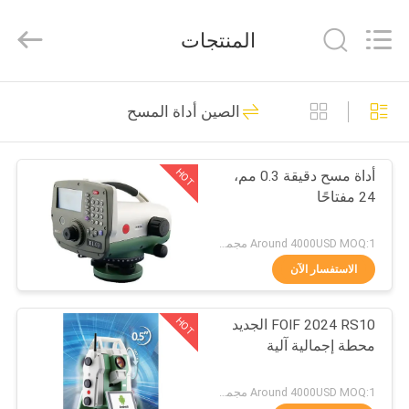
Leo
Survey
Instrument
المنتجات
Co.,Ltd.
All
Rights
Reserved.
منزل،
23
الصين أداة المسح
بيت
مسح المنشور العاكس
HOT
أداة مسح دقيقة 0.3 مم،
منتجات
24 مفتاحًا
معلومات
Around 4000USD MOQ:1 مجموعة
عنا
الاستفسار الآن
33
HOT
FOIF 2024 RS10 الجديد
جولة
منشور المسح الصغير
محطة إجمالية آلية
في
المعمل
Around 4000USD MOQ:1 مجموعة