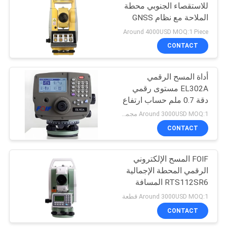
للاستقصاء الجنوبي محطة
الملاحة مع نظام GNSS
53
المتكامل 2000m EDM
Around 4000USD MOQ:1 Piece
بدون عاكس دقة 2 ′′ 5.0
طاقم التسوية
CONTACT
بوصة شاشة لمس
التلسكوبي
أداة المسح الرقمي
EL302A مستوى رقمي
دقة 0.7 ملم حساب ارتفاع
وارتفاع دلتا تلقائي
Around 3000USD MOQ:1 مجموعة
CONTACT
46
FOIF المسح الإلكتروني
محول تريبراش
الرقمي المحطة الإجمالية
RTS112SR6 المسافة
بدون عاكس 600m
Around 3000USD MOQ:1 قطعة
CONTACT