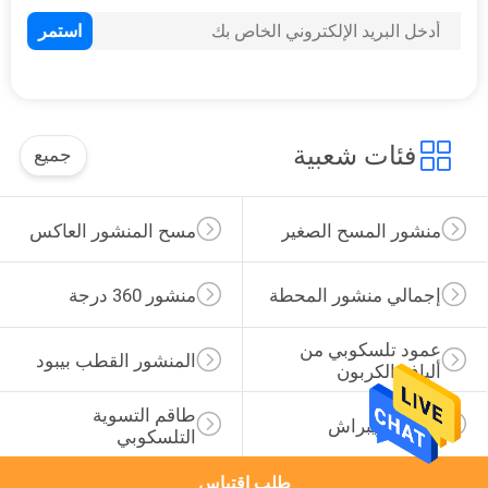
31
شاحن بطارية إجمالي
المحطة
فئات شعبية
جميع
منشور المسح الصغير
مسح المنشور العاكس
10
إجمالي منشور المحطة
منشور 360 درجة
توتال ستيشن كبل
عمود تلسكوبي من 
المنشور القطب بيبود
ألياف الكربون
طاقم التسوية 
محول تريبراش
التلسكوبي
طلب اقتباس
10