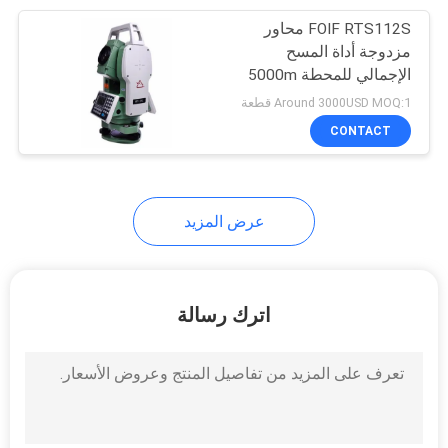
FOIF RTS112S محاور
10
مزدوجة أداة المسح
الإجمالي للمحطة 5000m
حوامل أدوات
نظارة واحدة
Around 3000USD MOQ:1 قطعة
CONTACT
عرض المزيد
59
إجمالي بطاريات
اترك رسالة
المحطة