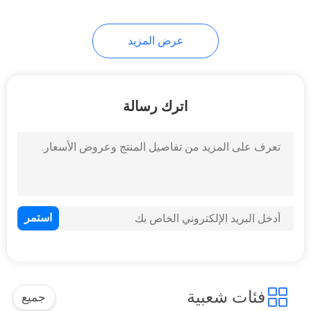
10
عرض المزيد
حوامل أدوات
اترك رسالة
59
إجمالي بطاريات
المحطة
فئات شعبية
جميع