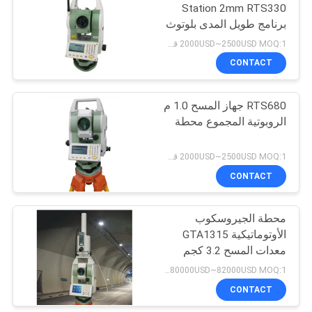
Station 2mm RTS330
برنامج طويل المدى بلوتوث
53
2000USD~2500USD MOQ:1 قطعة
طاقم التسوية
CONTACT
التلسكوبي
RTS680 جهاز المسح 1.0 م
الروبوتية المجموع محطة
2000USD~2500USD MOQ:1 قطعة
CONTACT
46
محطة الجيروسكوب
محول تريبراش
الأوتوماتيكية GTA1315
معدات المسح 3.2 كجم
80000USD~82000USD MOQ:1 قطعة
CONTACT