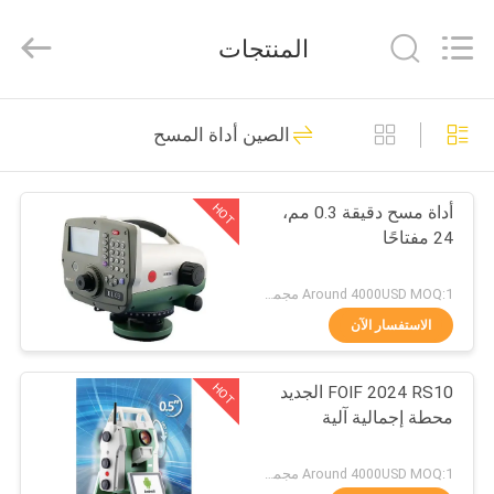
Leo
Survey
Instrument
المنتجات
Co.,Ltd.
All
Rights
Reserved.
منزل،
23
الصين أداة المسح
بيت
مسح المنشور العاكس
HOT
أداة مسح دقيقة 0.3 مم،
منتجات
24 مفتاحًا
معلومات
Around 4000USD MOQ:1 مجموعة
عنا
الاستفسار الآن
33
HOT
FOIF 2024 RS10 الجديد
جولة
منشور المسح الصغير
محطة إجمالية آلية
في
المعمل
Around 4000USD MOQ:1 مجموعة