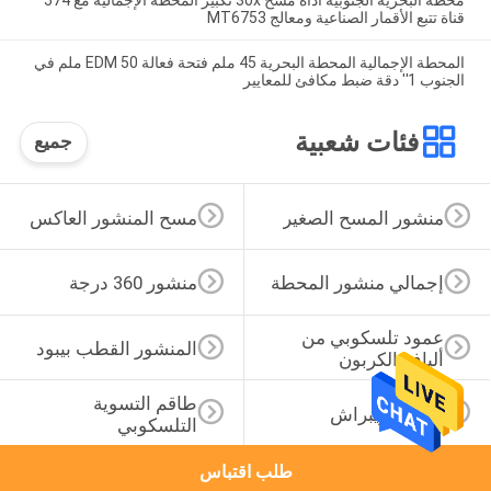
محطة البحرية الجنوبية أداة مسح 30x تكبير المحطة الإجمالية مع 574
قناة تتبع الأقمار الصناعية ومعالج MT6753
المحطة الإجمالية المحطة البحرية 45 ملم فتحة فعالة EDM 50 ملم في
الجنوب 1'' دقة ضبط مكافئ للمعايير
فئات شعبية
جميع
منشور المسح الصغير
مسح المنشور العاكس
إجمالي منشور المحطة
منشور 360 درجة
عمود تلسكوبي من 
المنشور القطب بيبود
ألياف الكربون
طاقم التسوية 
محول تريبراش
التلسكوبي
طلب اقتباس