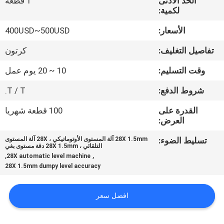
الحد الأدنى
1 قطعة
لكمية:
مراقبة
الأسعار:
400USD~500USD
الجودة
تفاصيل التغليف:
كرتون
اتصل
وقت التسليم:
10 ~ 20 يوم عمل
بنا
شروط الدفع:
T / T.
القدرة على
100 قطعة شهريا
اطلب
العرض:
اقتباس
تسليط الضوء:
28X 1.5mm آلة المستوى الأوتوماتيكي ، 28X آلة المستوى
التلقائي ، 28X 1.5mm دقة مستوى بغي
,
,
28X automatic level machine
28X 1.5mm dumpy level accuracy
خريطة
الموقع
افضل سعر
PRIVACY