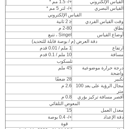
القياس الإلكتروني
+/- 1.5 مم *
القياس البصري
+/- لتر 5 مم *
القياس الإلكتروني
وقت القياس الفردي
≤ 2 ثانية
نطاق
2-80 م
أوضاع القياس
Singel ، تتبع
دقة العرض (م / بوصة قابلة للتحديد)
ارتفاع
1 ملم / 0.01 قدم
مسافة
10 ملم / 0.1 قدم
تلسكوب
درجة حرارة موضوعية
45 ملم
واضحة
تكبير
28 ضعفًا
مجال الرؤية على بعد 100
2.6 م
متر
أقصر مسافة تركيز بؤري
0.8 م
المعوض التلقائي
معدل العمل
15'
دقة الإعداد
+/- 0.4 بوصة
قوة