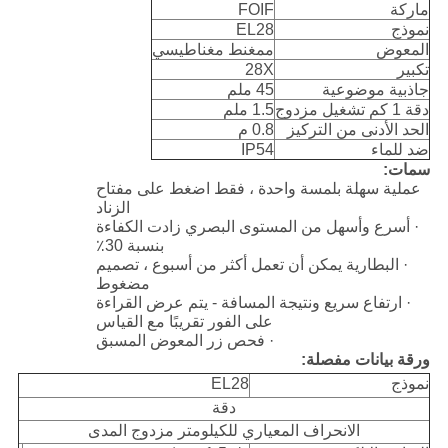
ماركة
FOIF
نموذج
EL28
المعوض
ممغنط مغناطيسي
تكبير
28X
جاذبية موضوعية
45 ملم
دقة 1 كم تشغيل مزدوج
1.5 ملم
الحد الأدنى من التركيز
0.8 م
ضد للماء
IP54
سمات:
عملية سهلة بلمسة واحدة ، فقط اضغط على مفتاح
الزناد
· أسرع وأسهل من المستوى البصري زادت الكفاءة
بنسبة 30٪
· البطارية يمكن أن تعمل أكثر من أسبوع ، تصميم
مضغوط
· ارتفاع سريع ونتيجة المسافة - يتم عرض القراءة
على الفور تقريبًا مع القياس
· فحص زر المعوض المسبق
ورقة بيانات مفصلة:
نموذج
EL28
دقة
الانحراف المعياري للكيلومتر مزدوج المدى