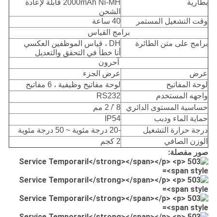
بطارية
2000mAh Ni-MH قابلة لإعادة
الشحن
وقت التشغيل المستمر
40 ساعة
برامج القياس
برامج على متن الطائرة
DH ، قياس الموظفين العكسي
أنا خطأ في التحقق والتعديل
آحرون
عرض
عرض الجزء
لوحة المفاتيح
لوحة مفاتيح وظيفية ، 6 مفاتيح
واجهه المستخدم
RS232
حساسية المستوى الدائري
8 '/ 2 مم
حماية الماء ودبب
IP54
درجة حرارة التشغيل
-20 درجة مئوية ~ 50 درجة مئوية
الوزن الصافي
2 كجم
صور مفصلة: