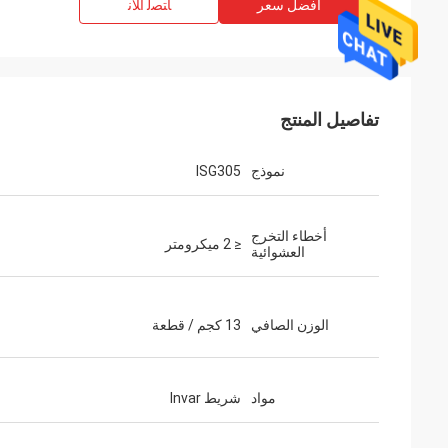
افضل سعر
ﺎﺘﺼﻟ ﺍﻶﻧ
تفاصيل المنتج
نموذج
ISG305
أخطاء التخرج
≤ 2 ميكرومتر
العشوائية
الوزن الصافي
13 كجم / قطعة
مواد
شريط Invar