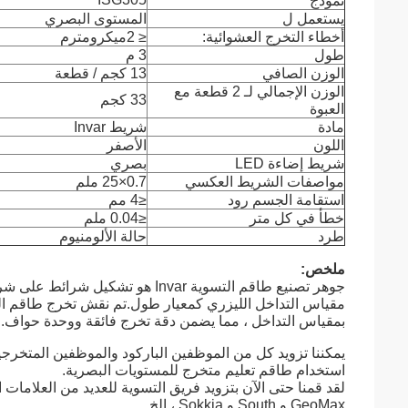
نموذج
يستعمل ل
المستوى البصري
أخطاء التخرج العشوائية:
≤ 2
ميكرومتر
م
طول
3 م
الوزن الصافي
13 كجم / قطعة
الوزن الإجمالي لـ 2 قطعة مع
33 كجم
العبوة
مادة
شريط Invar
اللون
الأصفر
شريط إضاءة LED
بصري
مواصفات الشريط العكسي
0.7
×
25 ملم
استقامة الجسم رود
≤4 مم
خطأ في كل متر
≤0.04 ملم
طرد
حالة الألومنيوم
ملخص:
بمقياس التداخل ، مما يضمن دقة تخرج فائقة ووحدة حواف.
يمكننا تزويد كل من الموظفين الباركود والموظفين المتخرجين
استخدام طاقم تعليم متخرج للمستويات البصرية.
GeoMax و South و Sokkia ، إلخ.