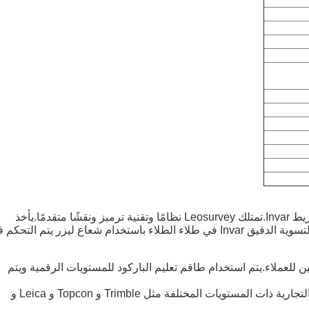
جوهر تصنيع طاقم التسوية Invar هو تشكيل شرائط على شريط Invar.تمتلك Leosurvey نظامًا وتقنية ترميز ونقشًا متقدمًا.يأخذ
مقياس التداخل الليزري كمعيار طول.تم نقش تخرج طاقم التسوية الدقيق Invar في طلاء الطلاء باستخدام شعاع ليزر يتم التح
 للعملاء.يتم استخدام طاقم تعليم الباركود للمستويات الرقمية ويتم
لقد قمنا حتى الآن بتزويد فريق التسوية للعديد من العلامات التجارية ذات المستويات المختلفة مثل Trimble و Topcon و Leica و