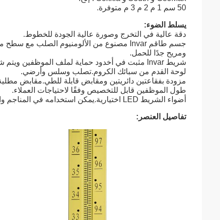
50 سم 1 م 2 م 3 م متوفرة.
يسلط الضوء:
دقة عالية في التخرج وصورة عالية الجودة للخطوط.
جسم طاقم Invar مصنوع من الألومنيوم الصلب م
ومريح جدًا للحمل.
شريط Invar مثبت في أخدود حماية لملف الموظفين ويتم شده بواسطة زنبرك ناعم لتعويض معامل التمديد لملف تعريف الموظفين.
لوحة القدم من سبائك الكروم.تصلب وسلس وأرضي.
مزودة بفقاعتين دائريتين ومقابض قابلة للطي.مقابض مطلي
طول الموظفين قابل للتخصيص وفقًا لاحتياجات العملاء.
أضواء الشريط LED اختيارية.يمكن استخدامه في المناجم والأنفاق ومواقع البناء الليلية.مزود بقطعتين من بنك الطاقة.
تفاصيل العنصر: