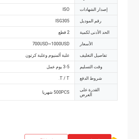
إصدار الشهادات
ISO
رقم الموديل
ISG305
الحد الأدنى لكمية
2 قطع
الأسعار
700USD~1000USD
تفاصيل التغليف
علبة ألمنيوم وعلبة كرتون
وقت التسليم
3-5 يوم عمل
شروط الدفع
T / T.
القدرة على
500PCS شهريا
العرض