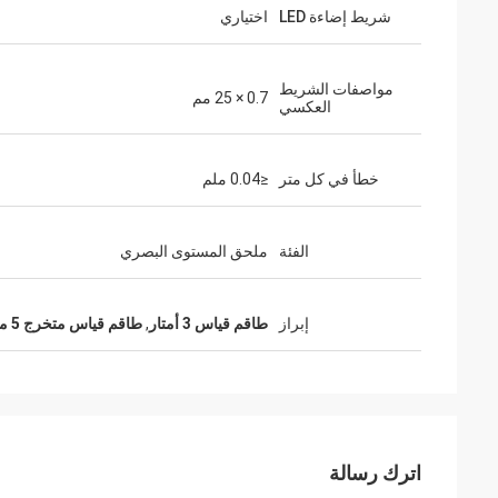
شريط إضاءة LED
اختياري
مواصفات الشريط
0.7 × 25 مم
العكسي
خطأ في كل متر
≤0.04 ملم
الفئة
ملحق المستوى البصري
إبراز
طاقم قياس 3 أمتار
,
طاقم قياس متخرج 5 مم
اترك رسالة