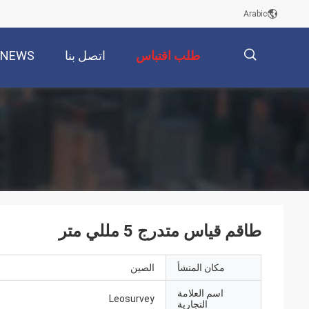
Arabic
طلب اقتباس
اتصل بنا
NEWS
描
述
طاقم قياس متدرج 5 مللي متر
مكان المنشأ
الصين
اسم العلامة
Leosurvey
التجارية