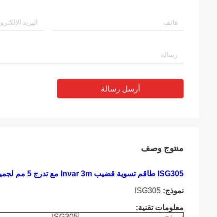
أرسل رسالة
منتوج وصف
ISG305 طاقم تسوية قضيب Invar 3m مع تدرج 5 مم لجميع المستويات البصرية للعلامات التجارية
نموذج:
ISG305
معلومات تقنية:
ISG305