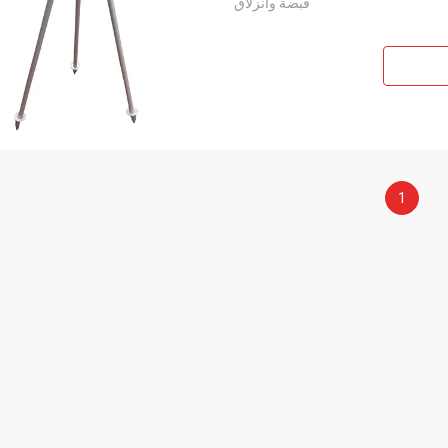
قبضة وانزلاق
1