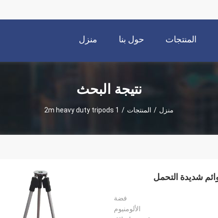
المنتجات
حول بنا
منزل
نتيجة البحث
منزل
/
المنتجات
/
1 2m heavy duty tripods
فضة
الألومنيوم