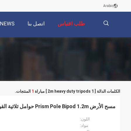
Arabic
طلب اقتباس
اتصل بنا
NEWS
描
述
الكلمات الدالة [ 1 2m heavy duty tripods ] مباراة
1
المنتجات.
مسح الأرض Prism Pole Bipod 1.2m حوامل ثلاثية القوائم شديدة التحمل
اللون:
مواد: