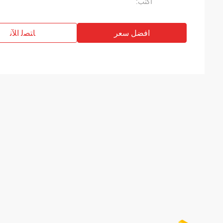
اكتب:
افضل سعر
ﺎﺘﺼﻟ ﺍﻶﻧ