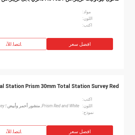
مواد:
اللون:
اكتب:
افضل سعر
ﺎﺘﺼﻟ ﺍﻶﻧ
7 Total Station Prism 30mm Total Station Survey Red
اكتب:
اللون:
Prism Red and White;
منشور أحمر وأبيض ؛
rey
نموذج:
افضل سعر
ﺎﺘﺼﻟ ﺍﻶﻧ