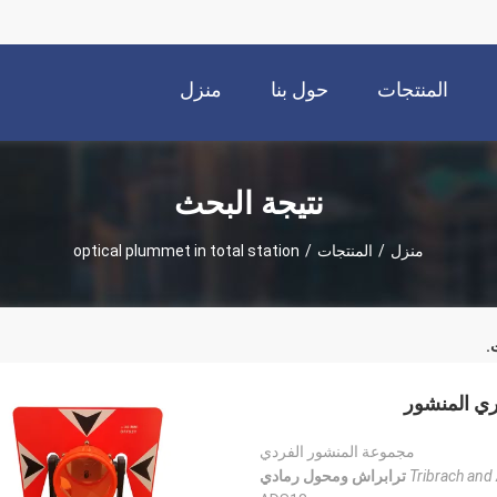
المنتجات
حول بنا
منزل
نتيجة البحث
منزل
/
المنتجات
/
optical plummet in total station
.
مجموعة المنشور الفردي
Tribrach and
ترابراش ومحول رمادي