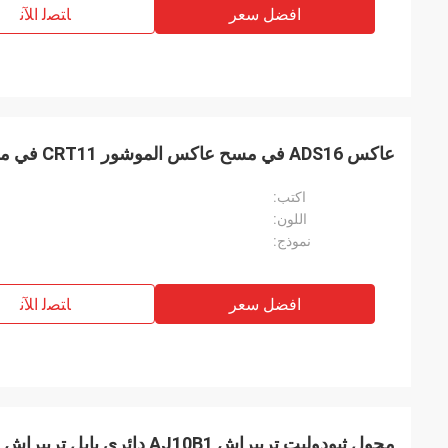
افضل سعر
ﺎﺘﺼﻟ ﺍﻶﻧ
عاكس ADS16 في مسح عاكس الموشور CRT11 في محطة المجموع
اكتب:
اللون:
نموذج:
افضل سعر
ﺎﺘﺼﻟ ﺍﻶﻧ
محول ثيودوليت تريبراش AJ10B1 دائري بابل تريبراش بدون بلوميت بصري