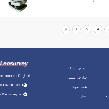
5
4
نبذة عن الشركة
nstrument Co.,Ltd
جولة في المعمل
+8618603833033
ضبط الجودة
et@leosurvey.com
ة
اتصل بنا