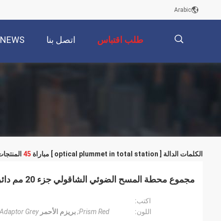
Arabic
طلب اقتباس
اتصل بنا
NEWS
描
述
الكلمات الدالة [ optical plummet in total station ] مباراة
45
المنتجات
مجموع محطة المسح الضوئي الشاقولي جزء 20 مم دائري المنشور
اكتب:
اللون:
Prism Red;
بريزم الأحمر
 Adaptor Grey