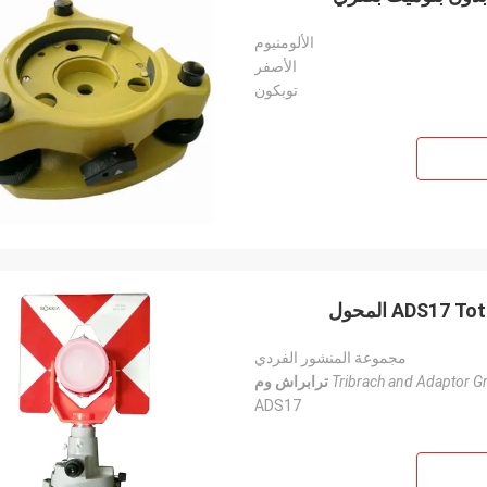
الألومنيوم
الأصفر
توبكون
ADS1 المحول
مجموعة المنشور الفردي
Tribrach and Adaptor G
ترابراش وم
ADS17