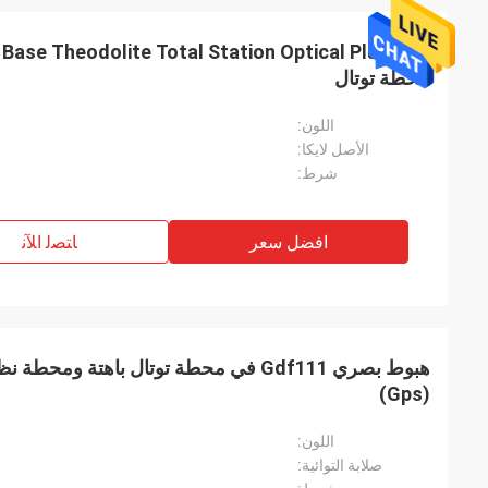
محطة توتال
اللون:
الأصل لايكا:
شرط:
افضل سعر
ﺎﺘﺼﻟ ﺍﻶﻧ
هبوط بصري Gdf111 في محطة توتال باهتة ومح
(Gps)
اللون:
صلابة التوائية: