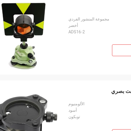
مجموعة المنشور الفردي
أخضر
ADS16-2
الألومنيوم
أسود
توبكون