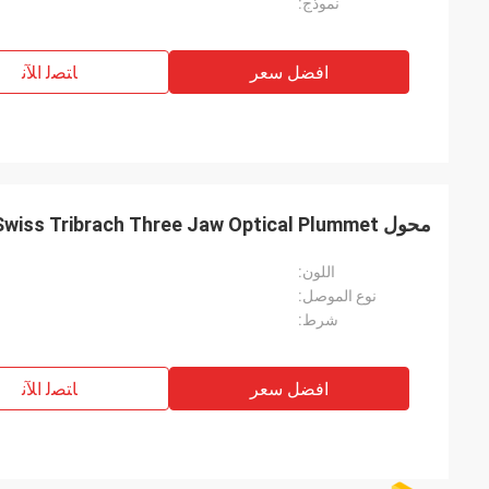
نموذج:
افضل سعر
ﺎﺘﺼﻟ ﺍﻶﻧ
محول Swiss Tribrach Three Jaw Optical Plummet في محطة توتال
اللون:
نوع الموصل:
شرط:
افضل سعر
ﺎﺘﺼﻟ ﺍﻶﻧ