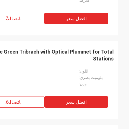
شرط:
افضل سعر
ﺎﺘﺼﻟ ﺍﻶﻧ
e Green Tribrach with Optical Plummet for Total
Stations
اللون:
بلوميت بصري:
وزن:
افضل سعر
ﺎﺘﺼﻟ ﺍﻶﻧ