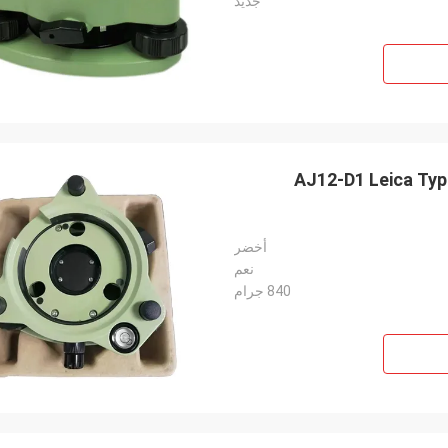
جديد
AJ12-D1 Leica Typ
أخضر
نعم
840 جرام