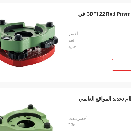
GDF122 Red Prism Base Theodolite Total Station Optical Plummet في
أخضر
نعم
جديد
طة نظام تحديد المواقع العالمي
أخضر باهت
<3 "