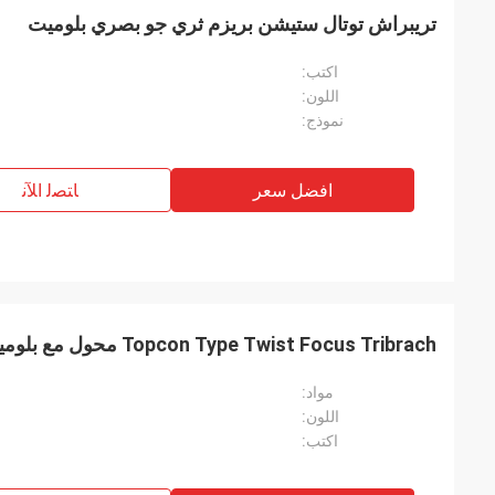
تريبراش توتال ستيشن بريزم ثري جو بصري بلوميت
اكتب:
اللون:
نموذج:
افضل سعر
ﺎﺘﺼﻟ ﺍﻶﻧ
Topcon Type Twist Focus Tribrach محول مع بلوميت بصري
مواد:
اللون:
اكتب: