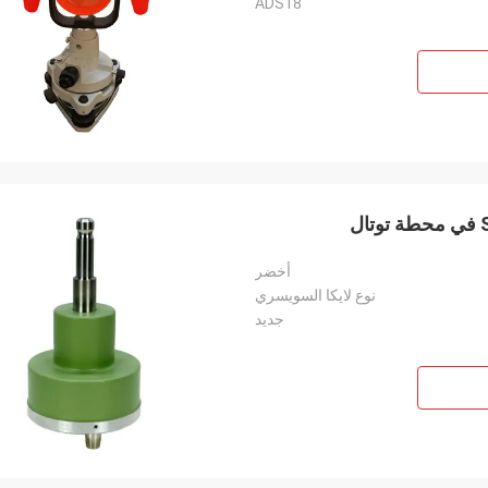
ADS18
أخضر
نوع لايكا السويسري
جديد