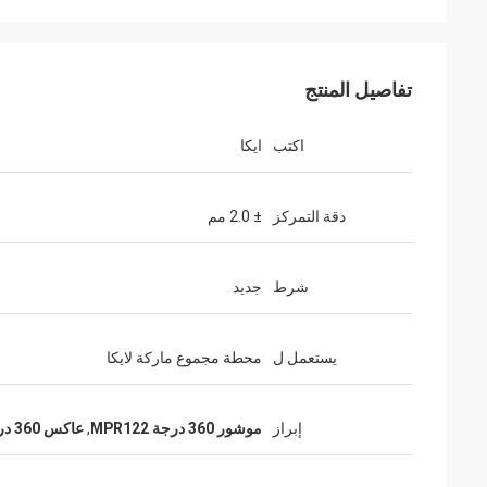
تفاصيل المنتج
اكتب
ايكا
دقة التمركز
± 2.0 مم
شرط
جديد
يستعمل ل
محطة مجموع ماركة لايكا
إبراز
موشور 360 درجة MPR122
,
عاكس 360 درجة موشور