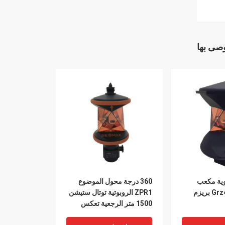
وصى بها
رجة 6 زاوية مكعب
360 درجة محول الموضوع
ZPR1 الروبوتية توتال ستيشن
1500 متر الرجعية تعكس
المنشور