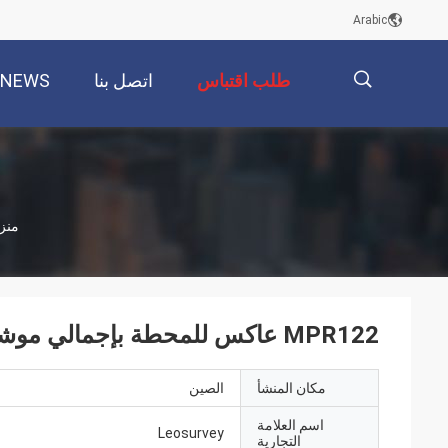
Arabic
طلب اقتباس
اتصل بنا
NEWS
描
منز
述
MPR122 عاكس للمحطة بإجمالي موشور 360 درجة أسود
مكان المنشأ
الصين
اسم العلامة
Leosurvey
التجارية