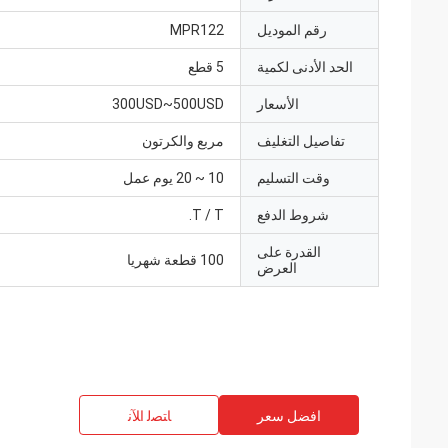
رقم الموديل
MPR122
الحد الأدنى لكمية
5 قطع
الأسعار
300USD~500USD
تفاصيل التغليف
مربع والكرتون
وقت التسليم
10 ~ 20 يوم عمل
شروط الدفع
T / T.
القدرة على
100 قطعة شهريا
العرض
افضل سعر
ﺎﺘﺼﻟ ﺍﻶﻧ