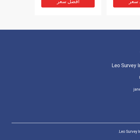
 سعر
افضل سعر
Leo Survey I
عاكس للمحطة
GRZ101 360 درجة مصغرة
jan
بإجمالي موشور 360 درجة
عاكسة البريزمة مع 4 قطاعات
القطب
 سعر
افضل سعر