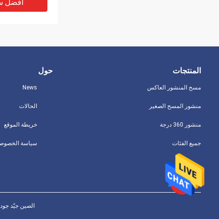
افضل س
المنتجات
حول
مسح المنشور العاكس
News
منشور المسح الصغير
الحالات
منشور 360 درجة
خريطة الموقع
جميع الفئات
سياسة الخصوصي
.1mm Atr Total
Station
افضل س
الصين جيّد جودة مسح المنشور العا