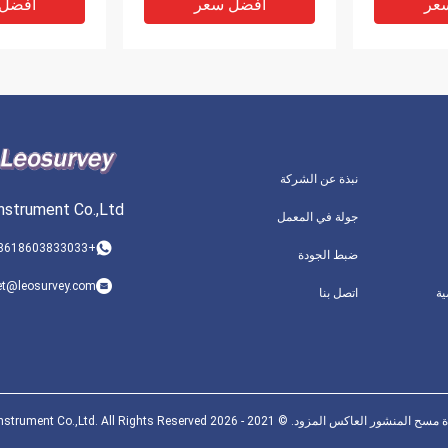
عر
افضل سعر
افضل
نبذة عن الشركة
nstrument Co.,Ltd
جولة في المعمل
+8618603833033
ضبط الجودة
عاكس GRZ122 360 درجة
مراقبة الاستقرار 360 درجة
MPR122 
et@leosurvey.com
ة
اتصل بنا
Prism 23
المنشور 2 مم الروبوت
المنشور
أسود
عر
افضل سعر
افضل
كس المزود. © 2021 - 2026 Leo Survey Instrument Co.,Ltd. All Rights Reserved.