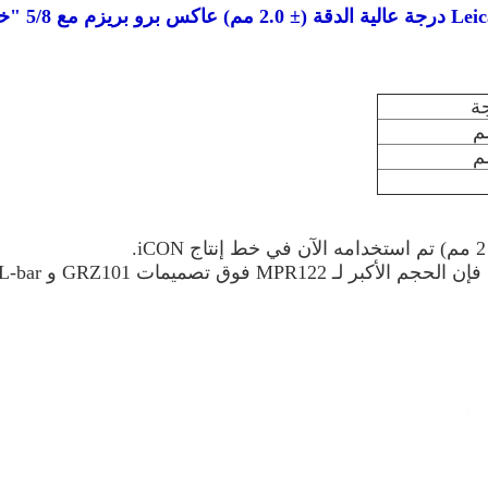
± 2.0 مم) عاكس برو بريزم مع
5/8 "خيط
تستخدم مع قطب CRP1.بالنسبة لتطبيقات المراقبة ، فإن الحجم الأكبر لـ MPR122 فوق تصميمات GRZ101 و 