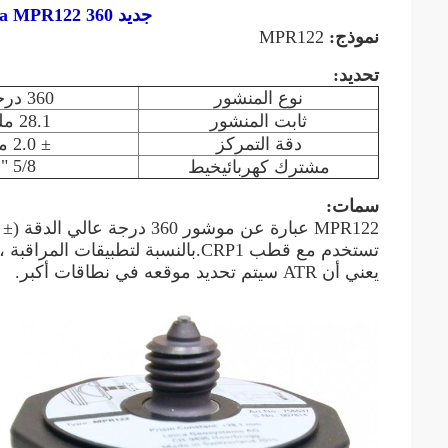
جديد Leica MPR122 360 درجة عالية الدقة (
نموذج:
MPR122
تحديد:
نوع المنشور
360 درجة
ثابت المنشور
28.1 ملم
دقة التمركز
± 2.0 مم
5/8 "
مشترك كهربائي
خيط
سمات:
MPR122 عبارة عن موشور 360 درجة عالي الدقة (± 2 مم) تم استخدامه الآن في خط إنتاج iCON.
يعني أن ATR سيتم تحديد موقعه في نطاقات أكبر.