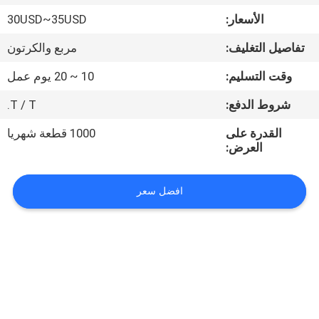
الأسعار:
30USD~35USD
مراقبة
تفاصيل التغليف:
مربع والكرتون
الجودة
وقت التسليم:
10 ~ 20 يوم عمل
اتصل
شروط الدفع:
T / T.
بنا
القدرة على
1000 قطعة شهريا
العرض:
اطلب
افضل سعر
اقتباس
خريطة
الموقع
PRIVACY