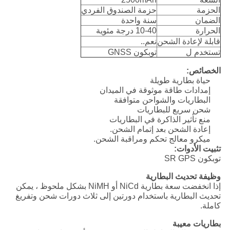
الحزمة
حزمة الصندوق الفردي
الضمان
سنة واحدة
الحرارة
10-40 درجة مئوية
قابلة لإعادة الشحن
نعم..
تستخدم ل
توبكون GNSS
الخصائص:
حياة بطارية طويلة
إمدادات طاقة موثوقة في الميدان
البطاريات والشواحن متوافقة
شحن سريع للبطاريات
منع تأثير الذاكرة في البطاريات
إعادة الشحن بعد إتمام الشحن.
ميكرو معالج تحكم ومراقبة الشحن.
تثبيت الأدوات:
توبكون SR GPS
وظيفة تحديث البطارية
إذا انخفضت سعة بطارية NiCd أو NiMH بشكل ملحوظ ، يمكن
تحديث البطارية باستخدام دورتين إلى ثلاث دورات شحن وتفريغ
كاملة.
بطاريات معيبة