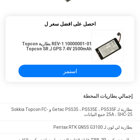
احصل على افضل سعر ل
10000001-01 REV-1 بطارية Topcon
GPS 7.4V 2500mAh لـ Topcon SR
GPS GNSS
استمر
إجمالي بطاريات المحطة
بطارية لـ Getac PS535 ، PS535E ، PS535F و Sokkia Topcon FC-
25A ، SHC-25 جمع البيانات
بطارية لي لون لـ Pentax RTK GNSS G3100
بطارية توبكون TBB-2R قابلة لإعادة الشحن لمحطة توبكون الكلية