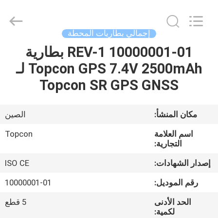
Leo
Survey
Instrument
Co.,Ltd.
All
إجمالي بطاريات المحطة
Rights
Reserved.
10000001-01 REV-1 بطارية
منزل،
Topcon GPS 7.4V 2500mAh لـ
بيت
Topcon SR GPS GNSS
منتجات
مكان المنشأ:
الصين
معلومات
اسم العلامة
Topcon
عنا
التجارية:
إصدار الشهادات:
ISO CE
جولة
رقم الموديل:
10000001-01
في
الحد الأدنى
5 قطع
المعمل
لكمية: