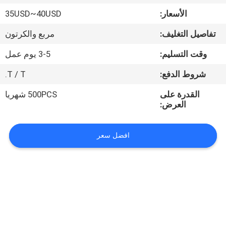
الأسعار:
35USD~40USD
مراقبة
تفاصيل التغليف:
مربع والكرتون
الجودة
وقت التسليم:
3-5 يوم عمل
اتصل
شروط الدفع:
T / T.
بنا
القدرة على
500PCS شهريا
العرض:
اطلب
افضل سعر
اقتباس
خريطة
الموقع
PRIVACY