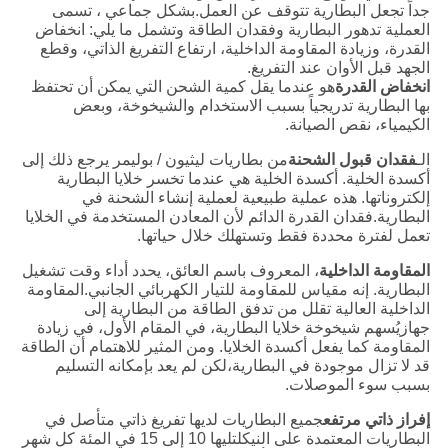
جداً تجعل البطارية تتوقف عن العمل.بشكل جماعي ، تسمى
العملية تدهور البطارية وفقدان الطاقة وتشمل ما يلي: انخفاض
القدرة، وزيادة المقاومة الداخلية، ارتفاع التفريغ الذاتي، وقطع
الجهد قبل الأوان عند التفريغ.
انخفاض القدرة
هو عندما يقل كمية الشحن التي يمكن أن تحتفظ
بها البطارية تدريجياً بسبب الاستخدام والشيخوخة، وبعض
الكيمياء، نقص الصيانة.
الـ
فقدان قبول الشحنة
من بطاريات ليثيون / بوليمر يرجع ذلك إلى
أكسدة الخلية. أكسدة الخلية هي عندما تخسر خلايا البطارية
إلكتروناتها. هذه عملية طبيعية لعملية إنشاء الشحنة في
البطارية.فقدان القدرة الدائم لأن المعادن المستخدمة في الخلايا
تعمل لفترة محددة فقط وتستهلك خلال حياتها.
المقاومة الداخلية
، المعروف باسم العائق، يحدد أداء وقت تشغيل
البطارية. إنه مقياس للمقاومة للتيار الكهربائي الجانبي.المقاومة
الداخلية العالية تقلل من تدفق الطاقة من البطارية إلى
جهازيُسهم شيخوخة خلايا البطارية، في المقام الأول، في زيادة
المقاومة كما يفعل أكسدة الخلايا. ومن المثير للاهتمام أن الطاقة
قد لا تزال موجودة في البطارية،لكن لم يعد بإمكانه التسليم
بسبب سوء الموصلات.
إفراز ذاتي مرتفع
جميع البطاريات لديها تفريغ ذاتي متأصل في
البطاريات المعتمدة على النيكلتليها 10 إلى 15 في المئة كل شهر