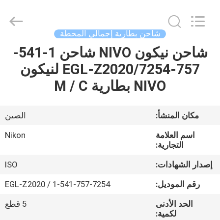
Leo
Survey
Instrument
Co.,Ltd.
All
شاحن بطارية إجمالي المحطة
Rights
Reserved.
شاحن نيكون NIVO شاحن 1-541-
منزل،
757-7254/EGL-Z2020 لنيكون
بيت
NIVO بطارية M / C
منتجات
مكان المنشأ:
الصين
معلومات
اسم العلامة
Nikon
عنا
التجارية:
إصدار الشهادات:
ISO
جولة
رقم الموديل:
1-541-757-7254 / EGL-Z2020
في
الحد الأدنى
5 قطع
المعمل
لكمية: