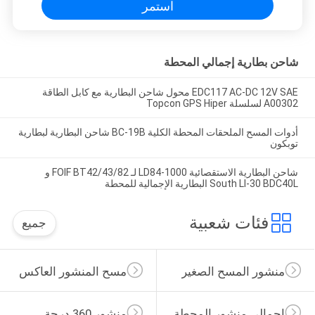
استمر
شاحن بطارية إجمالي المحطة
EDC117 AC-DC 12V SAE محول شاحن البطارية مع كابل الطاقة
A00302 لسلسلة Topcon GPS Hiper
أدوات المسح الملحقات المحطة الكلية BC-19B شاحن البطارية لبطارية
توبكون
شاحن البطارية الاستقصائية LD84-1000 لـ FOIF BT42/43/82 و
South LI-30 BDC40L البطارية الإجمالية للمحطة
فئات شعبية
جميع
منشور المسح الصغير
مسح المنشور العاكس
إجمالي منشور المحطة
منشور 360 درجة