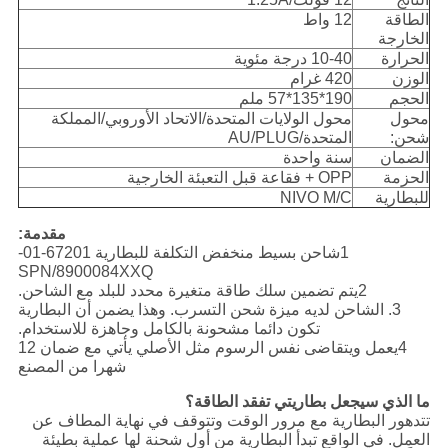
الطاقة
12 واط
الخارجة
الحرارة
10-40 درجة مئوية
الوزن
420 غرام
الحجم
190*135*57 ملم
محول
محول الولايات المتحدة/الاتحاد الأوروبي/المملكة
شحن:
المتحدة/AU/PLUG
الضمان
سنة واحدة
الحزمة
OPP + فقاعة قبل التعبئة الخارجية
للبطارية
NIVO M/C
مقدمة:
1شاحن بسيط منخفض التكلفة للبطارية 67201-01-
SPN/8900084XXQ
2يتم تضمين سلك طاقة متغيرة محدد للبلد مع الشاحن.
3. الشاحن لديه ميزة شحن التسرب. وهذا يضمن أن البطارية
تكون دائما مشحونة بالكامل وجاهزة للاستخدام.
4يعمل ويتقاضى نفس الرسوم مثل الأصلي يأتي مع ضمان 12
شهرا من المصنع
ما الذي سيجعل بطاريتي تفقد الطاقة؟
تتدهور البطارية مع مرور الوقت وتتوقف في نهاية المطاف عن
العمل. في الواقع تبدأ البطارية من أول شحنة لها عملية بطيئة