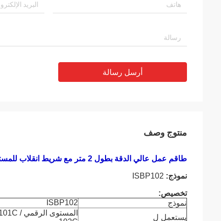
أرسل رسالة
منتوج وصف
طاقم عمل عالي الدقة بطول 2 متر مع شريط انقلاب للمستوى الرقمي الإلكتروني Topcon DL101C / 102C
نموذج:
ISBP102
تخصيص:
ISBP102
نموذج
المستوى الر
يستعمل ل