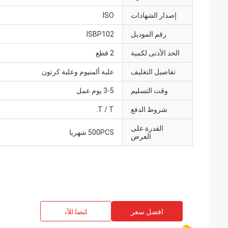
إصدار الشهادات
ISO
رقم الموديل
ISBP102
الحد الأدنى لكمية
2 قطع
تفاصيل التغليف
علبة ألمنيوم وعلبة كرتون
وقت التسليم
3-5 يوم عمل
شروط الدفع
T / T.
القدرة على
500PCS شهريا
العرض
افضل سعر
ﺎﺘﺼﻟ ﺍﻶﻧ