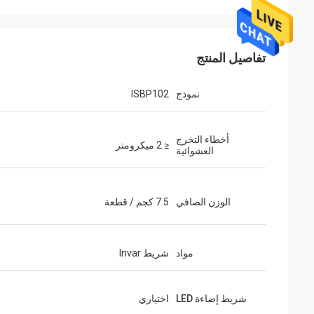
تفاصيل المنتج
نموذج
ISBP102
أخطاء التخرج
≤ 2 ميكرومتر
العشوائية
الوزن الصافي
7.5 كجم / قطعة
مواد
شريط Invar
شريط إضاءة LED
اختياري