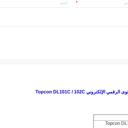
قمي Topcon DL101C /