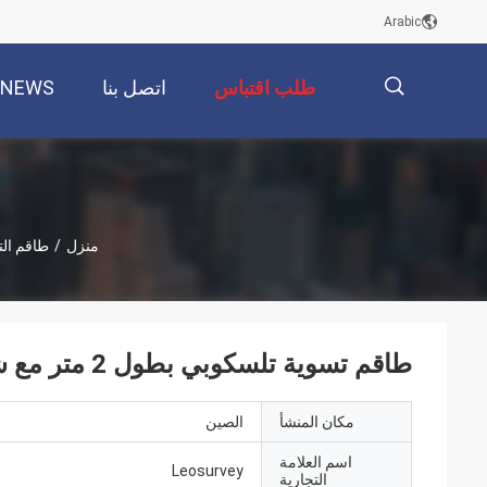
Arabic
طلب اقتباس
اتصل بنا
NEWS
描
منزل
/
طاقم ال
述
طاقم تسوية تلسكوبي بطول 2 متر مع شريط انقلاب لجهاز Topcon DL101C
مكان المنشأ
الصين
اسم العلامة
Leosurvey
التجارية