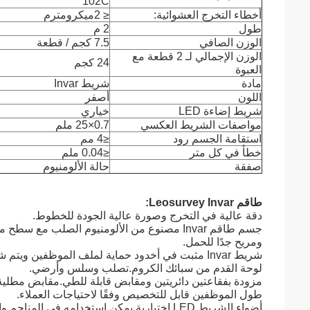
102C
أخطاء التخرج العشوائية:
≤ 2
ميكرومتر
م
طول
2 م
الوزن الصافي
7.5 كجم / قطعة
الوزن الإجمالي لـ 2 قطعة مع
24 كجم
العبوة
مادة
شريط Invar
اللون
أصفر
شريط إضاءة LED
خياري
مواصفات الشريط العكسي
0.7
×
25 ملم
استقامة الجسم رود
≤4 مم
خطأ في كل متر
≤0.04 ملم
صفقة
حالة الألومنيوم
طاقم Leosurvey Invar:
دقة عالية في التخرج وصورة عالية الجودة للخطوط.
جسم طاقم Invar مصنوع من الألومنيوم الصلب م
ومريح جدًا للحمل.
شريط Invar مثبت في أخدود حماية لملف الموظفين ويتم شده بواسطة زنبرك ناعم لتعويض معامل التمديد لملف تعريف الموظفين.
لوحة القدم من سبائك الكروم.تصلب وسلس وأرضي.
مزودة بفقاعتين دائريتين ومقابض قابلة للطي.مقابض مطلي
طول الموظفين قابل للتخصيص وفقًا لاحتياجات العملاء.
أضواء الشريط LED اختيارية.يمكن استخدامه في المناجم والأنفاق ومواقع البناء الليلية.مزود بقطعتين من بنك الطاقة.