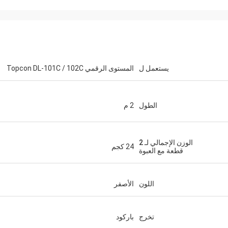
يستعمل ل
المستوى الرقمي Topcon DL-101C / 102C
الطول
2 م
الوزن الإجمالي لـ 2
24 كجم
قطعة مع العبوة
اللون
الأصفر
تخرج
باركود