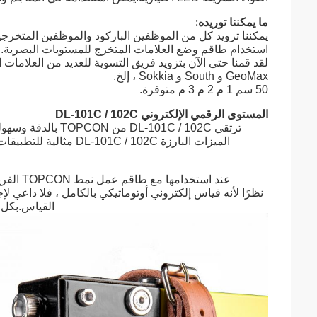
ما يمكننا توريده:
يمكننا تزويد كل من الموظفين الباركود والموظفين المتخرجين
استخدام طاقم وضع العلامات المتخرج للمستويات البصرية.
GeoMax و South و Sokkia ، إلخ.
50 سم 1 م 2 م 3 م متوفرة.
المستوى الرقمي الإلكتروني DL-101C / 102C
ترتقي 101C / 102C
الميزات البارزة DL-101C / 102C مثالية للتطبيقات عالية الدقة بما في ذلك أداء تسوية الترتيب الأول والثاني ومراقبة التشوه.
عند استخدامها مع طاقم عمل نمط TOPCON الفريد ، يمكن تحديد الارتفاع والمسافة تلقائيًا رقميًا بواسطة DL-101C / 102C.
نظرًا لأنه قياس إلكتروني أوتوماتيكي بالكامل ، فلا داعي
القياس.بكل ب