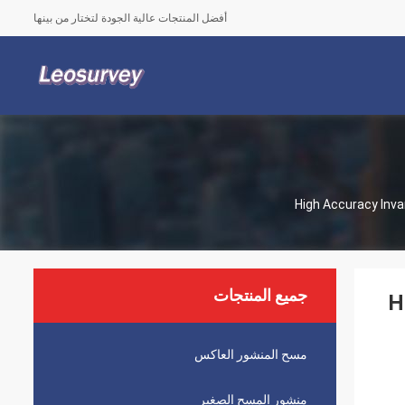
أفضل المنتجات عالية الجودة لتختار من بينها
High Accuracy Inva
جميع المنتجات
H
مسح المنشور العاكس
منشور المسح الصغير