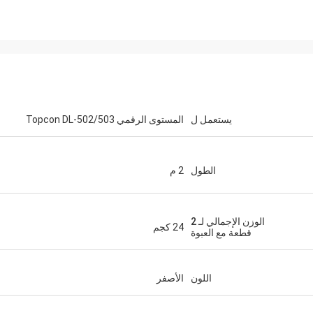
يستعمل ل
المستوى الرقمي Topcon DL-502/503
الطول
2 م
الوزن الإجمالي لـ 2
24 كجم
قطعة مع العبوة
اللون
الأصفر