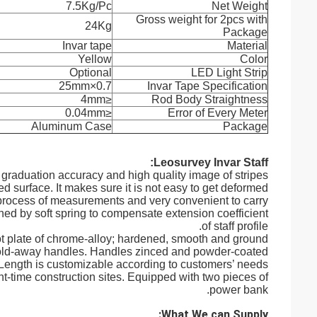
7.5Kg/Pc
Net Weight
Gross weight for 2pcs with
24Kg
Package
Invar tape
Material
Yellow
Color
Optional
LED Light Strip
25mm
×
0.7
Invar Tape Specification
≤4mm
Rod Body Straightness
≤0.04mm
Error of Every Meter
Aluminum Case
Package
Leosurvey Invar Staff:
 graduation accuracy and high quality image of stripes.
ed surface. It makes sure it is not easy to get deformed
 process of measurements and very convenient to carry.
ioned by soft spring to compensate extension coefficient
of staff profile.
t plate of chrome-alloy; hardened, smooth and ground.
fold-away handles. Handles zinced and powder-coated.
 Length is customizable according to customers’ needs.
ght-time construction sites. Equipped with two pieces of
power bank.
What We can Supply: