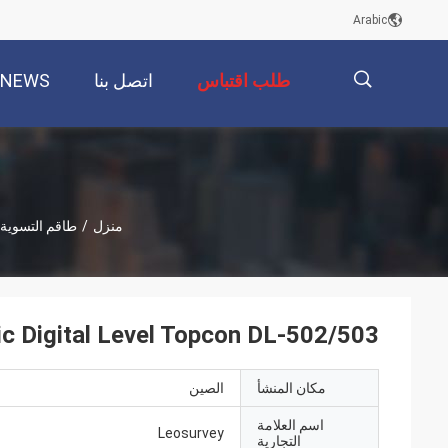
Arabic
طلب اقتباس
اتصل بنا
NEWS
描
منزل
/
طاقم التسوية 
述
ic Digital Level Topcon DL-502/503
مكان المنشأ
الصين
اسم العلامة
Leosurvey
التجارية