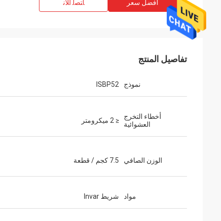
افضل سعر
ﺎﺘﺼﻟ ﺍﻶﻧ
تفاصيل المنتج
نموذج
ISBP52
أخطاء التخرج
≤ 2 ميكرومتر
العشوائية
الوزن الصافي
7.5 كجم / قطعة
مواد
شريط Invar