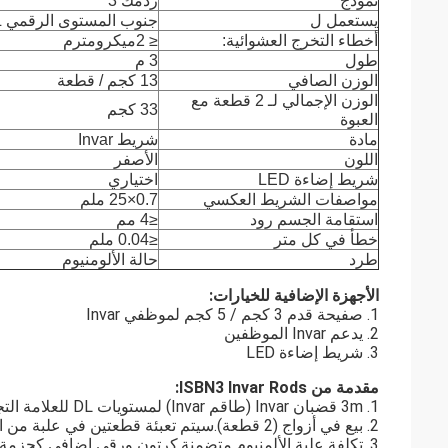
نموذج
ردمك 3
يستعمل ل
جنوب المستوى الرقمي DL
أخطاء التخرج العشوائية:
≤ 2
ميكرومتر
م
طول
3 م
الوزن الصافي
13 كجم / قطعة
الوزن الإجمالي لـ 2 قطعة مع
33 كجم
العبوة
مادة
شريط Invar
اللون
الأصفر
شريط إضاءة LED
اختياري
مواصفات الشريط العكسي
0.7
×
25 ملم
استقامة الجسم رود
≤4 مم
خطأ في كل متر
≤0.04 ملم
طرد
حالة الألومنيوم
الأجهزة الإضافية للخيارات:
1. صفيحة قدم 3 كجم / 5 كجم لموظفي Invar
2. يدعم Invar الموظفين
3. شريط إضاءة LED
مقدمة من ISBN3 Invar Rods:
1. 3m قضبان Invar (طاقم Invar) لمستويات DL للعلامة التجارية Digital Level South
2. بيع في أزواج (2 قطعة).سيتم تعبئة قطعتين في علبة من الألومنيوم.
3. تكلفة علبة الألمنيوم متضمنة.كرتون ورقي إضافي كحزمة خارجية.