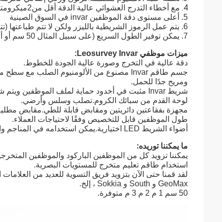
4. مع أخطاء التدرج العشوائي عالية الدقة أقل من
2
ميكرومت
5. أعلى مستوى دقة الموظفين invar في السوق الصينية
6. يتم عمل الرموز الشريطية بالليزر ولكن لا تتم طباعتها (تتم طباعة معظم المصانع) ، مما يضمن الدقة العالية.
7. يمكن توفير الطول السريع (على سبيل المثال 50 سم أو أي طول أقل من 2 متر) حسب احتياجات العميل.
ميزات موظفي Leosurvey Invar:
دقة عالية في التخرج وصورة عالية الجودة للخطوط.
جسم طاقم Invar مصنوع من الألومنيوم الصلب م
ومريح جدًا للحمل.
شريط Invar مثبت في أخدود حماية لملف الموظفين ويتم شده بواسطة زنبرك ناعم لتعويض معامل التمديد لملف تعريف الموظفين.
لوحة القدم من سبائك الكروم.تصلب وسلس وأرضي.
مجهزة بفقاعتين دائريتين ومقابض قابلة للطي.مقابض مطلي
طول الموظفين قابل للتخصيص وفقًا لاحتياجات العملاء.
أضواء الشريط LED اختيارية.يمكن استخدامه في المناجم والأنفاق ومواقع البناء الليلية.مزود بقطعتين من بنك الطاقة.
ما يمكننا توريده:
يمكننا تزويد كل من الموظفين الباركود والموظفين المتخرجين
استخدام طاقم تعليم متخرج للمستويات البصرية.
GeoMax و South و Sokkia ، إلخ.
50 سم 1 م 2 م 3 م متوفرة.