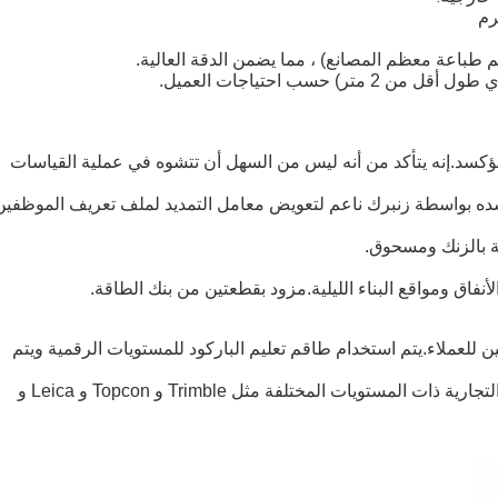
ر
م
ع سطح مؤكسد.إنه يتأكد من أنه ليس من السهل أن تتشوه في عملية القياسات
ة بالزنك ومسحوق.
 للعملاء.يتم استخدام طاقم تعليم الباركود للمستويات الرقمية ويتم
لقد قمنا حتى الآن بتزويد فريق التسوية للعديد من العلامات التجارية ذات المستويات المختلفة مثل Trimble و Topcon و Leica و