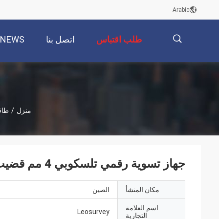
Arabic
طلب اقتباس
اتصل بنا
NEWS
描
منزل
/
طاق
述
جهاز تسوية رقمي تلسكوبي 4 مم قضيب مسح درجة 33 كجم أصفر
مكان المنشأ
الصين
اسم العلامة
Leosurvey
التجارية