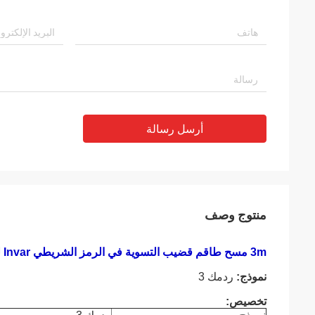
أرسل رسالة
منتوج وصف
3m مسح طاقم قضيب التسوية في الرمز الشريطي Invar لـ South Digital Level DL Series
نموذج:
ردمك 3
تخصيص: