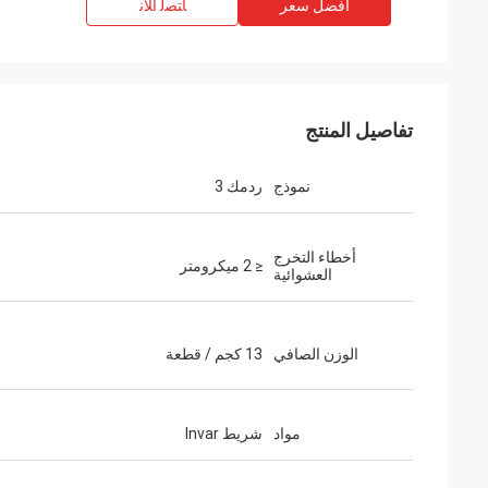
افضل سعر
ﺎﺘﺼﻟ ﺍﻶﻧ
تفاصيل المنتج
نموذج
ردمك 3
أخطاء التخرج
≤ 2 ميكرومتر
العشوائية
الوزن الصافي
13 كجم / قطعة
مواد
شريط Invar