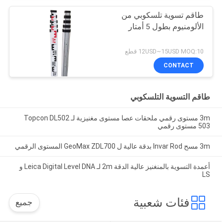
طاقم تسوية تلسكوبي من
الألومنيوم بطول 5 أمتار
12USD~15USD MOQ:10 قطع
CONTACT
طاقم التسوية التلسكوبي
3m مستوى رقمي ملحقات عصا مستوى مغنيزية لـ Topcon DL502
503 مستوى رقمي
3m مسح Invar Rod بدقة عالية ل GeoMax ZDL700 المستوى الرقمي
أعمدة التسوية بالمنغنيز عالية الدقة 2m لـ Leica Digital Level DNA و
LS
فئات شعبية
جميع