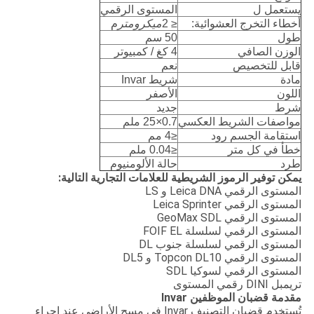
يستعمل ل
المستوى الرقمي
أخطاء التخرج العشوائية:
≤ 2
ميكرومتر
م
طول
50 سم
الوزن الصافي
4 كغ / كمبيوتر
قابل للتخصيص
نعم
مادة
شريط Invar
اللون
الأصفر
شرط
جديد
مواصفات الشريط العكسي
0.7
×
25 ملم
استقامة الجسم رود
≤4 مم
خطأ في كل متر
≤0.04 ملم
طرد
حالة الألومنيوم
يمكن توفير الرموز الشريطية للعلامات التجارية التالية:
المستوى الرقمي Leica DNA و LS
المستوى الرقمي Leica Sprinter
المستوى الرقمي GeoMax SDL
المستوى الرقمي لسلسلة FOIF EL
المستوى الرقمي لسلسلة جنوب DL
المستوى الرقمي Topcon DL10 و DL5
المستوى الرقمي لسوكيا SDL
تريمبل DINI رقمي المستوى
مقدمة قضبان الموظفين Invar
تُستخدم قضبان التصنيف Invar في مسح الأراضي عند إجراء