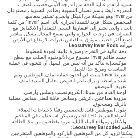
تسوية ارتفاع عالية الدقة من الدرجة الأولى.قضيب الصف ،
المعروف أيضًا باسم قضبان التسوية وطاقم التسوية ، مصنوعان
من Invar وهو سبيكة من النيكل والحديد تشتهر بمعاملها
المنخفض بشكل فريد للتمدد الحراري.يأتي اسم "Invar" من كلمة
ثابت ، والتي تشير إلى افتقارها النسبي للتمدد أو الانكماش مع
التغيرات في درجات الحرارة والتي تفسح المجال بشكل مباشر
لصنع أكثر قضيب موثوق به لقياس تغيرات الارتفاع في الأرض.
ميزات Leosurvey Invar Rods
دقة عالية في التخرج وصورة عالية الجودة للخطوط.
جسم طاقم Invar مصنوع من الألومنيوم الصلب مع سطح
مؤكسد.إنه يتأكد من أنه ليس من السهل أن تتشوه في عملية
القياسات ومريح جدًا للحمل.
شريط Invar مثبت في أخدود حماية لملف الموظفين ويتم
شده بواسطة زنبرك ناعم لتعويض معامل التمديد لملف
تعريف الموظفين.
لوحة القدم من سبائك الكروم.تصلب وسلس وأرضي.
مزودة بفقاعتين دائريتين ومقابض قابلة للطي.مقابض مطلية
بالزنك ومسحوق.
طول الموظفين قابل للتخصيص وفقًا لاحتياجات العملاء.
أضواء الشريط LED اختيارية.يمكن استخدامه في المناجم
والأنفاق ومواقع البناء الليلية.مزود بقطعتين من بنك الطاقة.
طاقم Leosurvey Barcoded:
يمكننا تزويد كل من الموظفين الباركود والموظفين المتخرجين