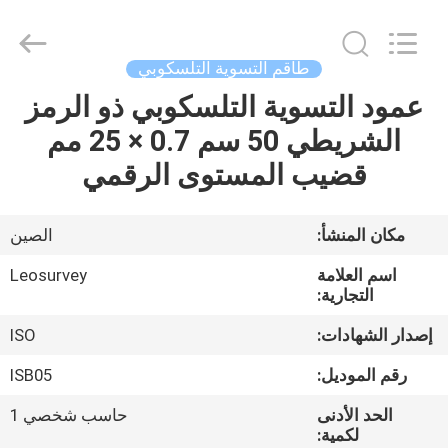
Leo
Survey
Instrument
Co.,Ltd.
All
طاقم التسوية التلسكوبي
Rights
Reserved.
عمود التسوية التلسكوبي ذو الرمز
منزل،
الشريطي 50 سم 0.7 × 25 مم
بيت
قضيب المستوى الرقمي
منتجات
مكان المنشأ:
الصين
معلومات
اسم العلامة
Leosurvey
عنا
التجارية:
إصدار الشهادات:
ISO
جولة
رقم الموديل:
ISB05
في
الحد الأدنى
حاسب شخصي 1
المعمل
لكمية: