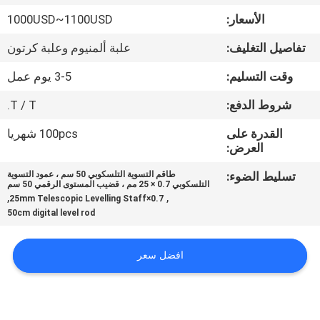
الأسعار:
1000USD~1100USD
مراقبة
تفاصيل التغليف:
علبة ألمنيوم وعلبة كرتون
الجودة
وقت التسليم:
3-5 يوم عمل
اتصل
شروط الدفع:
T / T.
بنا
القدرة على
100pcs شهريا
العرض:
اطلب
تسليط الضوء:
طاقم التسوية التلسكوبي 50 سم ، عمود التسوية
التلسكوبي 0.7 × 25 مم ، قضيب المستوى الرقمي 50 سم
اقتباس
,
,
0.7×25mm Telescopic Levelling Staff
50cm digital level rod
خريطة
افضل سعر
الموقع
PRIVACY