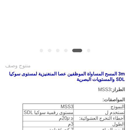
POLICY
منتوج وصف
3m المسح المساواة الموظفين عصا المنغنيزية لمستوى سوكيا
SDL والمستويات البصرية
الطراز:
MSS3
المواصفات:
النموذج
MSS3
تستخدم ل
مستوى رقمية سوكيا SDL
أخطاء التخرج العشوائية:
≤ 20
μ
م
الطول
3م
الوزن الصافي
7 كجم/قطعة