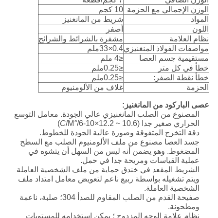
الوزن الإجمالي مع الحزمة
10 كجم
المواد
شريط من المانغنيز
اللون
أصفر
نظام العلامة
مشفرة بالشرائط والشرائح
مواصفات الفولاذ المنغنيزي
0.4
×
33ملم
مستقيمية جسم العصا
≤4 ملم
خطأ في كل متر
≤0.25ملم
خطأ نقطة الصفر:
≤0.25ملم
الحزمة
غلاف من الألومنيوم
عصى الباركود من المانغنيز:
المصنوع من الصلب المانغنيزي عالي الجودة. معامل التوسع
الحراري صغير جدا (10.6 ~ 12.2
×
10-6/
°C
/M)
دقة التخرج المتفوقة وصورة عالية الجودة للخطوط.
جسد العصا مصنوع من ملف الألومنيوم الصلب مع السطح
المضغوط. وهو يضمن أنه ليس من السهل أن يتشوه في
عملية القياسات ومريحة جدا في حمل.
الشريط المقعد في خندق حماية من ملف الشخصية العاملة
ويتم تشغيله بواسطة ربيع ناعم لتعويض معامل امتداد ملف
الشخصية العاملة.
صفيحة القدم من الصلب المقاوم للصدأ 304؛ صلبة، ناعمة
ومطحونة.
نظام علامة الوجه المزدوج ؛ يمكن استخدامه للمستويات