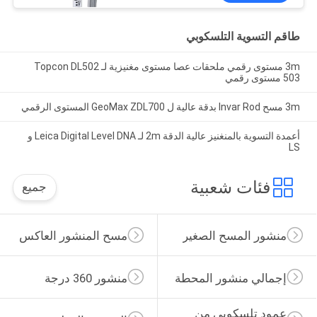
طاقم التسوية التلسكوبي
3m مستوى رقمي ملحقات عصا مستوى مغنيزية لـ Topcon DL502
503 مستوى رقمي
3m مسح Invar Rod بدقة عالية ل GeoMax ZDL700 المستوى الرقمي
أعمدة التسوية بالمنغنيز عالية الدقة 2m لـ Leica Digital Level DNA و
LS
فئات شعبية
جميع
منشور المسح الصغير
مسح المنشور العاكس
إجمالي منشور المحطة
منشور 360 درجة
عمود تلسكوبي من 