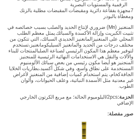
الرقمية والمستويات البصرية
7مجهزة بفقاعة دائرية ومقبضات المقبضات مطلية بالزنك
ومغطاة بالبودر
المنغنيز (Mn) ضروري لإنتاج الحديد والصلب بسبب خصائصه في
تثبيت الكبريت وإزالة الأكسدة والسبائك.يمثل معظم الطلب
المحلي على المنغنيزالمانغنيز الحديدي السبائك، التي تتكون من
مختلف درجات من الحديد والمانغنيز السيليكومانغنيز،تستخدم
لتوفير معظم هذا المكون الرئيسي لصناعة الصلبالمنتجات للبناء
والآلات والنقل هي الاستخدامات النهائية الرئيسية للمنجنيز.
المنجنيز هو أيضا مكون رئيسي من بعض سبائك الألومنيوم
المستخدمة على نطاق واسع، وفي شكل أكسيد،بطاريات الخلايا
الجافةكخام، يتم استخدام كميات إضافية من المنغنيز لأغراض
غير معدنية مثل الأسمدة النباتية، وعلف الحيوانات، وألوان
الطوب.
الحزمة:
2pcs/البلوميوم الحالة؛ مع مربع الكرتون الخارجي
الإضافي
صور مفصلة: