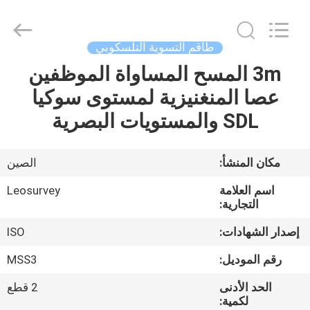
Leo
Survey
Instrument
Co.,Ltd.
All
طاقم التسوية التلسكوبي
Rights
Reserved.
3m المسح المساواة الموظفين
منزل،
عصا المنغنيزية لمستوى سوكيا
بيت
SDL والمستويات البصرية
منتجات
مكان المنشأ:
الصين
معلومات
اسم العلامة
Leosurvey
عنا
التجارية:
إصدار الشهادات:
ISO
جولة
رقم الموديل:
MSS3
في
الحد الأدنى
2 قطع
المعمل
لكمية: