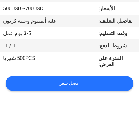
الأسعار:
500USD~700USD
مراقبة
تفاصيل التغليف:
علبة ألمنيوم وعلبة كرتون
الجودة
وقت التسليم:
3-5 يوم عمل
اتصل
شروط الدفع:
T / T.
بنا
القدرة على
500PCS شهريا
العرض:
اطلب
افضل سعر
اقتباس
خريطة
الموقع
PRIVACY