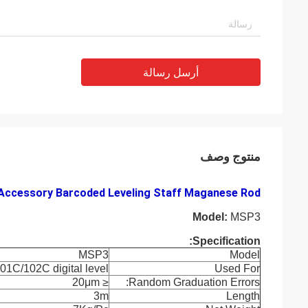
أرسل رسالة
منتوج وصف
Accessory Barcoded Leveling Staff Maganese Rod
Model:
MSP3
Specification:
MSP3
Model
1C/102C digital level
Used For
μ
m
≤ 20
Random Graduation Errors:
3m
Length