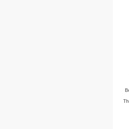
Bo
Th