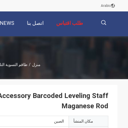
Arabic
طلب اقتباس
اتصل بنا
NEWS
描
منزل
/
طاقم التسوية الت
述
ccessory Barcoded Leveling Staff
Maganese Rod
مكان المنشأ
الصين