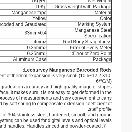
7Kg/Pc
Net Weight
10Kg
Gross weight with Package
Manganese tape
Material
Yellow
Color
Marking System
rcoded and Graudated
Manganese Steel
33mm
×
0.4
Specification
≤4mm
Rod Body Straightness
≤0.25mm
Error of Every Meter
≤0.25mm
Error of Zero Point:
Aluminum Case
Package
Leosurvey Manganese Barcoded Rods:
ient of thermal expansion is very small (10.6~12.2
×
10-
6/
℃
/M)
 graduation accuracy and high quality image of stripes.
ace. It makes sure it is not easy to get deformed in the
process of measurements and very convenient to carry.
ed by soft spring to compensate extension coefficient of
staff profile.
e of 304 stainless steel; hardened, smooth and ground.
stem; can be used for digital levels and optical levels
7. Equipped with circular bubble and handles. Handles zinced and powder-coated