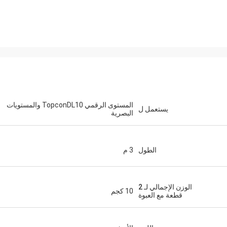
المستوى الرقمي TopconDL10 والمستويات
يستعمل ل
البصرية
الطول
3 م
الوزن الإجمالي لـ 2
10 كجم
قطعة مع العبوة