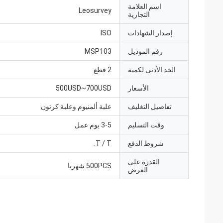
اسم العلامة
Leosurvey
التجارية
إصدار الشهادات
ISO
رقم الموديل
MSP103
الحد الأدنى لكمية
2 قطع
الأسعار
500USD~700USD
تفاصيل التغليف
علبة ألمنيوم وعلبة كرتون
وقت التسليم
3-5 يوم عمل
شروط الدفع
T / T.
القدرة على
500PCS شهريا
العرض