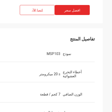
افضل سعر
ﺎﺘﺼﻟ ﺍﻶﻧ
تفاصيل المنتج
نموذج
MSP103
أخطاء التخرج
≤ 20 ميكرومتر
العشوائية
الوزن الصافي
7 كجم / قطعة