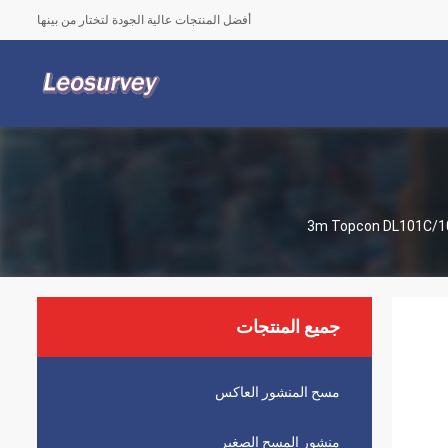
أفضل المنتجات عالية الجودة لتختار من بينها
3m Topcon DL101C/1
جميع المنتجات
مسح المنشور العاكس
منشور المسح الصغير