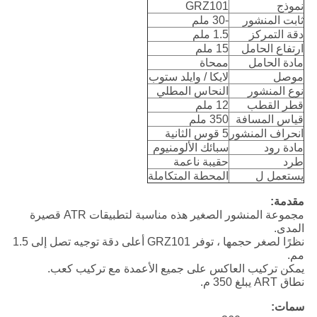
نموذج
GRZ101
ثابت المنشور
-30 ملم
دقة التمركز
1.5 ملم
ارتفاع الحامل
15 ملم
مادة الحامل
ممحاة
موصل
لايكا / وايلد ستوب
نوع المنشور
النحاس المطلي
قطر القطب
12 ملم
قياس المسافة
350 ملم
انحراف المنشور
5 قوس الثانية
مادة رود
سبائك الألومنيوم
طرد
حقيبة ناعمة
يستعمل ل
المحطة المتكاملة
مقدمة:
مجموعة المنشور الصغير هذه مناسبة لتطبيقات ATR قصيرة
المدى.
نظرًا لصغر حجمها ، توفر GRZ101 أعلى دقة توجيه تصل إلى 1.5
مم.
يمكن تركيب العاكس على جميع الأعمدة مع تركيب كعب.
نطاق ART يبلغ 350 م.
سمات: