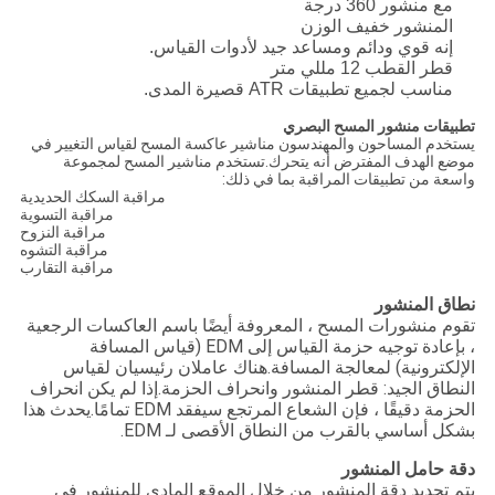
مع منشور 360 درجة
المنشور خفيف الوزن
إنه قوي ودائم ومساعد جيد لأدوات القياس.
قطر القطب 12 مللي متر
مناسب لجميع تطبيقات ATR قصيرة المدى.
تطبيقات منشور المسح البصري
يستخدم المساحون والمهندسون مناشير عاكسة المسح لقياس التغيير في
موضع الهدف المفترض أنه يتحرك.تستخدم مناشير المسح لمجموعة
واسعة من تطبيقات المراقبة بما في ذلك:
مراقبة السكك الحديدية
مراقبة التسوية
مراقبة النزوح
مراقبة التشوه
مراقبة التقارب
نطاق المنشور
تقوم منشورات المسح ، المعروفة أيضًا باسم العاكسات الرجعية
، بإعادة توجيه حزمة القياس إلى EDM (قياس المسافة
الإلكترونية) لمعالجة المسافة.هناك عاملان رئيسيان لقياس
النطاق الجيد: قطر المنشور وانحراف الحزمة.إذا لم يكن انحراف
الحزمة دقيقًا ، فإن الشعاع المرتجع سيفقد EDM تمامًا.يحدث هذا
بشكل أساسي بالقرب من النطاق الأقصى لـ EDM.
دقة حامل المنشور
يتم تحديد دقة المنشور من خلال الموقع المادي للمنشور في