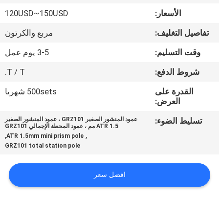
الأسعار:
120USD~150USD
مراقبة
تفاصيل التغليف:
مربع والكرتون
الجودة
وقت التسليم:
3-5 يوم عمل
اتصل
شروط الدفع:
T / T.
بنا
القدرة على
500sets شهريا
العرض:
اطلب
تسليط الضوء:
عمود المنشور الصغير GRZ101 ، عمود المنشور الصغير
ATR 1.5 مم ، عمود المحطة الإجمالي GRZ101
اقتباس
,
,
ATR 1.5mm mini prism pole
GRZ101 total station pole
خريطة
افضل سعر
الموقع
PRIVACY