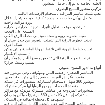
العلبة الخاصة به ثم إلى حامل المنشور.
تركيب منشور المسح البصري
يجب تثبيت مناشير المراقبة باستخدام الإرشادات التالية:
متصل بهيكل صلب صلب بدرجة كافية بحيث لا يتحرك خلال
دورة مراقبة واحدة
تم تحديد موقعه لتقليل تأثيرات درجة الحرارة والحرارة
المشعة على الهدف
مثبتة بخطوط رؤية واضحة تعود إلى محطة الرفع الكلي
تجنب خطوط الرؤية التي تتطلب التصوير من خلال سياج أو
شبكة أخرى
تجنب خطوط الرؤية التي تلتقط الزوايا الماضية والتي يمكن
أن تسبب الانكسار
تجنب خطوط الرؤية التي تتضمن مصدرًا للحرارة يمكن أن
تسبب وميضًا حراريًا
أنواع مناشير المسح الضوئي
المناشير الصغيرة رخيصة الثمن وموثوقة ، وهي موشور جيد
متعدد الأغراض للقياسات قصيرة إلى متوسطة المدى.
موشور 360 سهل الاستخدام لمشاركة المنشورات في شبكة
متعددة المحطات وجميع الزوايا لها مركز مشترك.
المنشورات المزدوجة هي مناشير مشتركة موثوقة مع مراكز
مشتركة.إنها أقل تكلفة من 360 موشورًا ، ولكن يجب أن
تستهدف كل محطة إجمالية في الشبكة.
تعتبر مناشير المسح المرجعية بالحجم الكامل مثالية للمراقبة