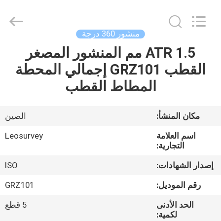
Leo
Survey
Instrument
Co.,Ltd.
All
منشور 360 درجة
Rights
Reserved.
ATR 1.5 مم المنشور المصغر
منزل،
القطب GRZ101 إجمالي المحطة
بيت
المطاط القطب
منتجات
مكان المنشأ:
الصين
معلومات
اسم العلامة
Leosurvey
عنا
التجارية:
إصدار الشهادات:
ISO
جولة
رقم الموديل:
GRZ101
في
الحد الأدنى
5 قطع
المعمل
لكمية: