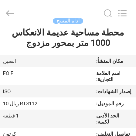
Leo
Survey
Instrument
Co.,Ltd.
All
أداة المسح
Rights
Reserved.
محطة مساحية عديمة الانعكاس
منزل،
1000 متر بمحور مزدوج
بيت
منتجات
مكان المنشأ:
الصين
اسم العلامة
FOIF
معلومات
التجارية:
عنا
إصدار الشهادات:
ISO
رقم الموديل:
RTS112 ريال 10
جولة
الحد الأدنى
1 قطعة
في
لكمية:
المعمل
تفاصيل التغليف:
كرتون