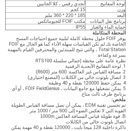
لوحة المفاتيح
أبجدي رقمي ، كلا الجانبين
وزن
15 كجم
البعد
185 * 220 * 360 ملم
برنامج نقل البيانات
مكتب FOIF للجيوماتكس
حماية الماء والغبار
IP55
المحطة المتكاملة
يوفر FOIF حلول محطة كاملة لتلبية جميع احتياجات المسح
الخاصة بك.لم تكن القياسات سهلة الأداء كما هو الحال مع FOIF
Total Station ، والتي تتيح للمبتدئين والمحترفين القيام بالمهمة
بسرعة وكفاءة.
نظرة عامة على محطة إجمالي سلسلة RTS100
1. لوحة المفاتيح الأبجدية الرقمية
2. مسافة القياس غير العاكسة: 600 متر (R600)
3. اتصال بلوتوث خالي من الكابلات (المصنع اختياري)
4. يمكن حفظ 120000 نقطة و 40 وظيفة.
5. يمكن تشغيلها مع جامع البيانات ، FOIF FieldGenius ، أو أي
برنامج طرف ثالث متاح.
ملخص:
تم تحسين تقنية EDM ، يمكن أن تصل مسافة القياس الطويلة
القوية التي لا تعكس الضوء إلى 600 متر / 1000 متر
B. قوة طويلة قياس المسافة العاكس 1000m
اتصال بلوتوث خالي من الكابلات
ذاكرة داخلية 128 ميجا بايت ، 120000 نقطة و 40 مهمة يمكن