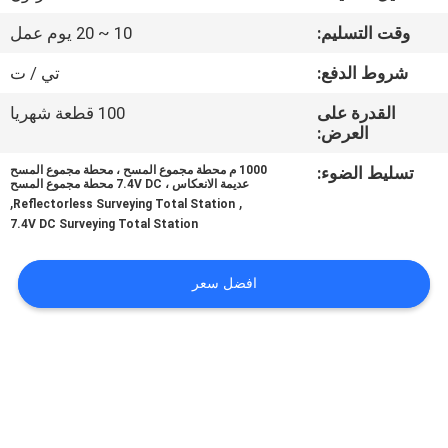
وقت التسليم:
10 ~ 20 يوم عمل
مراقبة
شروط الدفع:
تي / ت
الجودة
القدرة على
100 قطعة شهريا
العرض:
اتصل
تسليط الضوء:
1000 م محطة مجموع المسح ، محطة مجموع المسح
بنا
عديمة الانعكاس ، 7.4V DC محطة مجموع المسح
,
,
Reflectorless Surveying Total Station
7.4V DC Surveying Total Station
اطلب
اقتباس
افضل سعر
خريطة
الموقع
PRIVACY