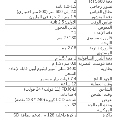
دقة RTS680
2 "
نشور زجاجي
1.0-1.5 ثانية
نطاق القياس
2.0 إلى 600 متر (800 متر اختياري)
دقة المنشور
1.5 مم + 2 جزء في المليون
قياس الوقت
الأولي: 2.5 ثانية
المعوض
ثنائي المحور
دقة الإعداد
1 "
قارورة مستوى
30 '' / 2 مم
اللوحة
قارورة دائرية
8 '/ 2 مم
المستوى
دقة الليزر الشاقولية
1 مم / 1.5 م
دقة بلوميت البصرية
0.8 مم / 1.5 م
بطارية
3400 مللي أمبير ليثيوم أيون قابلة لإعادة
الشحن
الجهد الناتج
7.4 فولت تيار مستمر
وقت العملية
12 ساعة
الشاحن
FDJ6-LI (11 فولت / 24 فولت)
وقت الشحن
4 ساعات
عرض
شاشة LCD كبيرة (240 * 128 نقطة)
وحدة المعالجة
32 بت
المركزية
ذاكرة
ذاكرة داخلية 128 م ، تدعم بطاقة SD