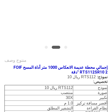
POLICY
منتوج وصف
إجمالي محطة عديمة الانعكاس 1000 متر أداة المسح FOIF
RTS112SR10 2 "دقة
نموذج:
RTS112 ريال 10
تخصيص:
نموذج
RTS112 ريال 10
صورة
منتصب
تكبير
30X
أقصر مسافة تركيز
1.0 م
نظام القراءة
التشفير المطلق