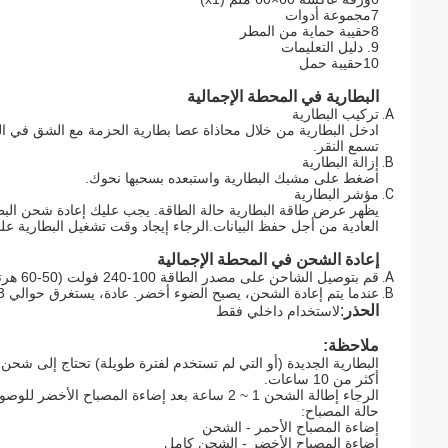
7مجموعة أدوات
8حقيبة حماية من المطر
9. دليل التعليمات
10حقيبة حمل
البطارية في المحطة الإجمالية
تركيب البطارية
ادخل البطارية من خلال محاذاة عصا بطارية الحزمة مع الشق في ا
تسمع النقر.
إزالة البطارية
اضغط على مشبك البطارية واستبعده بسحبها نحوك.
مؤشر البطارية
يظهر عرض طاقة البطارية حالة الطاقة. يجب عليك إعادة شحن البطا
العادية من أجل حفظ البيانات.الرجاء إيجاد وقت تشغيل البطارية ع
إعادة الشحن في المحطة الإجمالية
قم بتوصيل الشاحن على مصدر الطاقة 100-240 فولت (50-60 هرتز) ، الإضاءة الحمراء
عندما يتم إعادة الشحن، يصبح الضوء أخضر. عادة، يستغرق حوالي 3 ~ 4 ساعات.
الحذر
:
لاستخدام داخلي فقط
ملاحظة:
البطارية الجديدة (أو التي لم تستخدم لفترة طويلة) تحتاج إلى شحن
أكثر من 10 ساعات.
الرجاء إطالة الشحن 1 ~ 2 ساعة بعد إضاءة المصباح الأخضر للوصول إلى أفضل أداء.
حالة المصباح:
إضاءة المصباح الأحمر - الشحن
إضاءة المصباح الأخضر - الشحن كامل