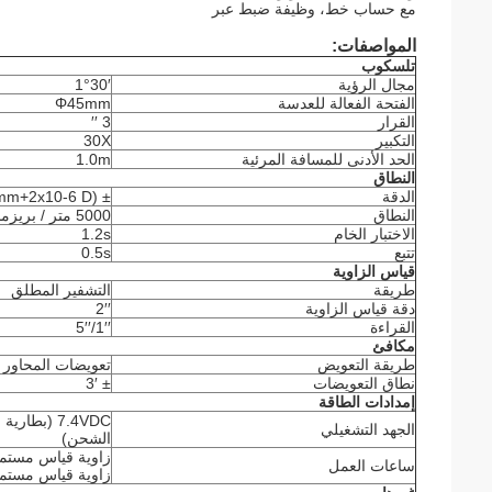
مع حساب خط، وظيفة ضبط عبر
المواصفات:
تلسكوب
مجال الرؤية
1°30′
الفتحة الفعالة للعدسة
Φ45mm
القرار
3 ′′
التكبير
30X
الحد الأدنى للمسافة المرئية
1.0m
النطاق
الدقة
± (2mm+2x10-6 D)
النطاق
5000 متر / بريزما واحدة
الاختبار الخام
1.2s
تتبع
0.5s
قياس الزاوية
طريقة
التشفير المطلق
دقة قياس الزاوية
2′′
القراءة
1′′/5′′
مكافئ
طريقة التعويض
تعويضات المحاور 
نطاق التعويضات
± 3′
إمدادات الطاقة
7.4VDC (بطار
الجهد التشغيلي
الشحن)
ساعات العمل
زاوية قياس مستمرة حو