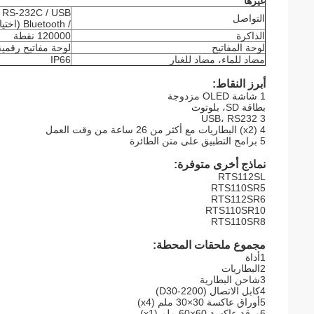
غيرها
التواصل
/ Bluetooth (اختياري)
الذاكرة
120000 نقطة
لوحة المفاتيح
لوحة مفاتيح رقمية
مضاد للماء، مضاد للغبار
IP66
أبرز النقاط:
1 شاشة OLED مزدوجة
بطاقة SD، بلوتوث
3 USB، RS232
4 (x2) البطاريات مع أكثر من 26 ساعة من وقت العمل
5 برامج التطبيق على متن الطائرة
نماذج أخرى متوفرة:
RTS112SL
RTS110SR5
RTS112SR6
RTS110SR10
RTS110SR8
مجموع ملحقات المحطة:
1أداة
2البطاريات
3شاحن البطارية
4كابل الاتصال (D30-2200)
5أوراق عاكسة 30×30 ملم (x4)
6ورقة عاكسة 60×60 ملم (x1)