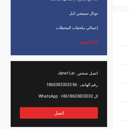
توتال ستيشن كبل
إجمالي ملحقات المحطات
أداة المسح
اتصل شخص :
Janet Lei
رقم الهاتف :
86 18603833033
ال WhatsApp :
+8618603833033
اتصل