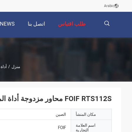
Arabic
طلب اقتباس
اتصل بنا
NEWS
描
منزل
/
أداة
述
FOIF RTS112S محاور مزدوجة أداة المسح الإجمالي للمحطة 5000m نظارة واحدة
مكان المنشأ
الصين
اسم العلامة
FOIF
التجارية