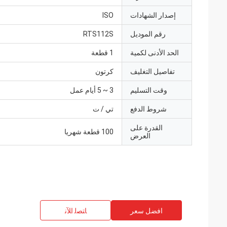
إصدار الشهادات
ISO
رقم الموديل
RTS112S
الحد الأدنى لكمية
1 قطعة
تفاصيل التغليف
كرتون
وقت التسليم
3 ~ 5 أيام عمل
شروط الدفع
تي / ت
القدرة على
100 قطعة شهريا
العرض
افضل سعر
ﺎﺘﺼﻟ ﺍﻶﻧ