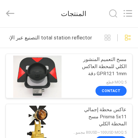
Leo
Survey
Instrument
المنتجات
Co.,Ltd.
All
Rights
Reserved.
منزل،
total station reflector التصنيع عبر الإنترنت
بيت
مسح التعميم المنشور
منتجات
الكلي للمحطة العاكس
GPR121 1mm دقة
معلومات
التمركز
MOQ:5 قطع
عنا
CONTACT
عاكس محطة إجمالي
جولة
Prisma 5x11 مسح
في
المحطة الكلي
المعمل
80USD~100USD MOQ:5 مجموعات