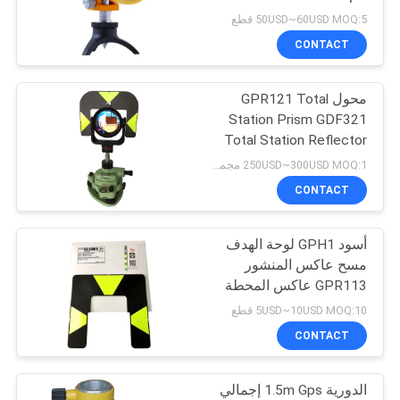
POLICY
50USD~60USD MOQ:5 قطع
CONTACT
محول GPR121 Total
Station Prism GDF321
Total Station Reflector
Carrier
250USD~300USD MOQ:1 مجموعة
CONTACT
أسود GPH1 لوحة الهدف
مسح عاكس المنشور
GPR113 عاكس المحطة
الكلية
5USD~10USD MOQ:10 قطع
CONTACT
الدورية 1.5m Gps إجمالي