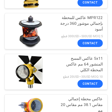
CONTACT
مراقبة
MPR122 عاكس للمحطة
الجودة
بإجمالي موشور 360 درجة
أسود
اتصل
300USD~500USD MOQ:5 قطع
بنا
CONTACT
5x11 عاكس المسح
اطلب
المنشور 64 مم عاكس
اقتباس
المحطة الكلي
20USD~30USD MOQ:10 قطع
خريطة
CONTACT
الموقع
عاكس محطة إجمالي
مقاس 38.1 مم مقاس 20
PRIVACY
مم