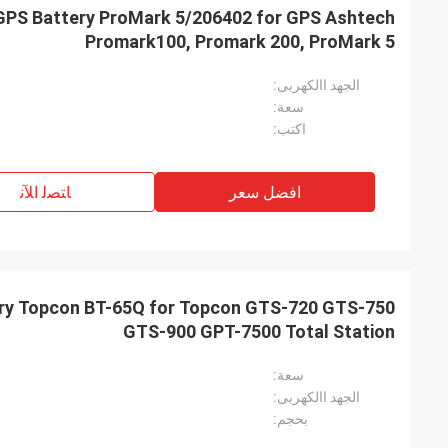
Promark100, Promark 200, ProMark 5
الجهد االكهربى:
سعة:
اكتب:
افضل سعر
ﺎﺘﺼﻟ ﺍﻶﻧ
GTS-900 GPT-7500 Total Station
سعة:
الجهد االكهربى:
بحجم: