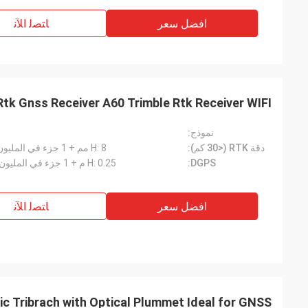
افضل سعر
ﺎﺘﺼﻟ ﺍﻶﻧ
Rtk Gnss Receiver A60 Trimble Rtk Receiver WIFI
نموذج:
دقة RTK (<30 كم):
H: 8 مم + 1 جزء في المليون الخامس: 15 مم + 1 جزء في المليون
DGPS:
H: 0.25 م + 1 جزء في المليون الخامس: 0.50 م + 1 جزء في المليون
افضل سعر
ﺎﺘﺼﻟ ﺍﻶﻧ
c Tribrach with Optical Plummet Ideal for GNSS