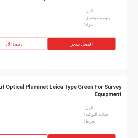
اللون:
بلوميت بصري:
مواد:
افضل سعر
ﺎﺘﺼﻟ ﺍﻶﻧ
ut Optical Plummet Leica Type Green For Survey
Equipment
اللون:
صلابة التوائية:
شرط: