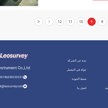
12
11
10
9
8
نبذة عن الشركة
nstrument Co.,Ltd
جولة في المعمل
+8618603833033
ضبط الجودة
et@leosurvey.com
ة
اتصل بنا