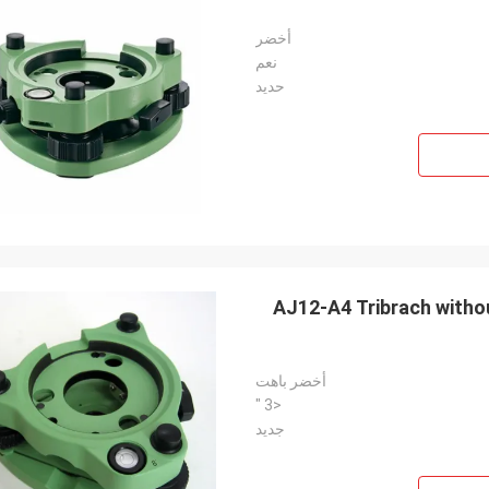
أخضر
نعم
حديد
AJ12-A4 Tribrach witho
أخضر باهت
<3 "
جديد