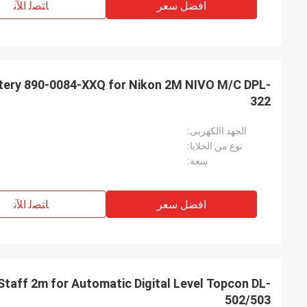
افضل سعر
ﺎﺘﺼﻟ ﺍﻶﻧ
ttery 890-0084-XXQ for Nikon 2M NIVO M/C DPL-
322
الجهد االكهربى:
نوع من الخلايا:
سعة:
افضل سعر
ﺎﺘﺼﻟ ﺍﻶﻧ
Staff 2m for Automatic Digital Level Topcon DL-
502/503