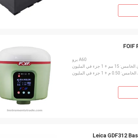
FOIF 
A60 برو
Leica GDF312 Basi