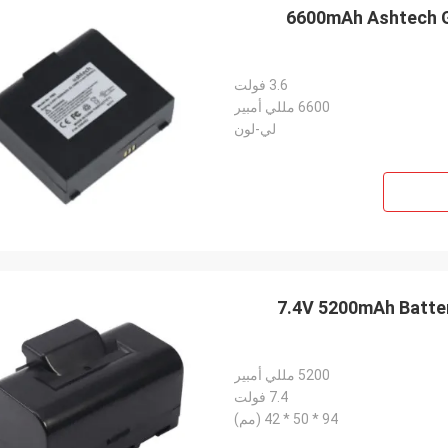
6600mAh Ashtech GPS Battery ProMark 5/206402 for GPS Ashtech
3.6 فولت
6600 مللي أمبير
لي-لون
7.4V 5200mAh Battery Topcon BT-65Q for Topcon GTS-720 GTS-750
5200 مللي أمبير
7.4 فولت
94 * 50 * 42 (مم)