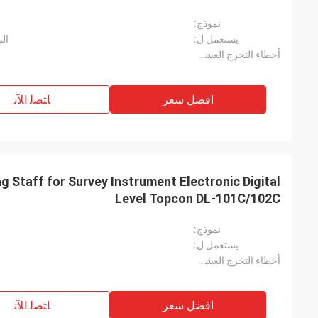
نموذج:
يستعمل ل:
المس
أخطاء التخرج العشوائية::
افضل سعر
ﺎﺘﺼﻟ ﺍﻶﻧ
Level Topcon DL-101C/102C
نموذج:
يستعمل ل:
أخطاء التخرج العشوائية::
افضل سعر
ﺎﺘﺼﻟ ﺍﻶﻧ