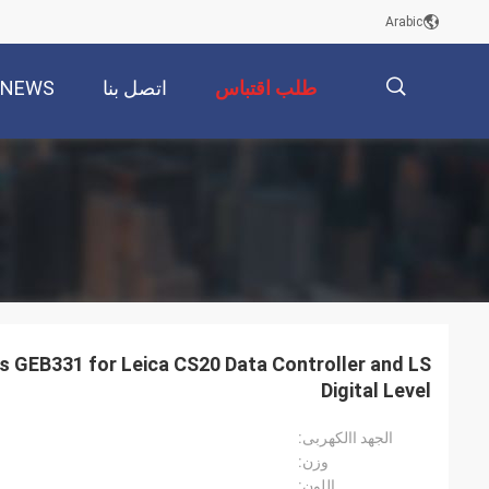
Arabic
طلب اقتباس
اتصل بنا
NEWS
描
述
s GEB331 for Leica CS20 Data Controller and LS
Digital Level
الجهد االكهربى:
وزن:
اللون: