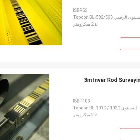
ISBP52
توى الرقمي Topcon DL-502/503
≤ 2 ميكرومتر
3m Invar Rod Surveying Staff for Survey Instrument Electronic Digital
ISBP103
المستوى Topcon DL-101C / 102C
≤ 2 ميكرومتر