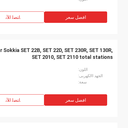
افضل سعر
ﺎﺘﺼﻟ ﺍﻶﻧ
 Sokkia SET 22B, SET 22D, SET 230R, SET 130R,
SET 2010, SET 2110 total stations
اللون:
الجهد االكهربى:
سعة:
افضل سعر
ﺎﺘﺼﻟ ﺍﻶﻧ