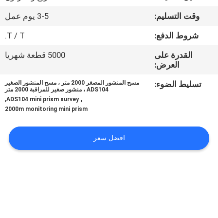
وقت التسليم:
3-5 يوم عمل
مراقبة
شروط الدفع:
T / T.
الجودة
القدرة على
5000 قطعة شهريا
العرض:
اتصل
تسليط الضوء:
مسح المنشور المصغر 2000 متر ، مسح المنشور الصغير
بنا
ADS104 ، منشور صغير للمراقبة 2000 متر
,
,
ADS104 mini prism survey
2000m monitoring mini prism
اطلب
اقتباس
افضل سعر
خريطة
الموقع
PRIVACY