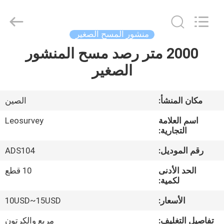
Leo
Survey
Instrument
Co.,Ltd.
All
منشور المسح الصغير
Rights
Reserved.
2000 متر رصد مسح المنشور
منزل،
الصغير
بيت
منتجات
مكان المنشأ:
الصين
اسم العلامة
Leosurvey
معلومات
التجارية:
عنا
رقم الموديل:
ADS104
الحد الأدنى
10 قطع
جولة
لكمية:
في
الأسعار:
10USD~15USD
المعمل
تفاصيل التغليف:
مربع والكرتون