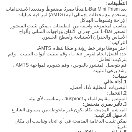
التطبيقات:
يعد L-Bar Mini Prism هدفًا بصريًا مضغوطًا ومتعدد الاستخدامات
يستخدم مع محطات إجمالي آلية (AMTS) لمراقبة عمليات
الإزاحة وتشوهات الهياكل.
مناسب لمجموعة واسعة من التطبيقات ، يمكن تثبيت المنشور
الصغير L-Bar على جدران الأنفاق وواجهات المباني وألواح
الأساس والجدران الاستنادية وأسطح الجسور.
التركيب:
اختر موقعًا يوفر خط رؤية واضحًا لنظام AMTS.
حدد أفضل اتجاه لقوس L-bar ، وقم بتثبيت أدوات التثبيت ، وقم
بتركيب الحامل.
قم بتوصيل المنشور بالقوس ، وقم بتدويره لمواجهة AMTS ،
وشد برغي التثبيت.
سمات:
1. أداء عالي:
البصريات المطلية لأداء أفضل.
2. التحمل:
المنشور مقاوم للماء و dusproof ، ومناسب لأي بيئة.
3. تأثير بصري منخفض:
المناشير المدمجة تكاد تكون غير ملحوظة من مستوى الشارع.
4. سهل التركيب:
يمكن تثبيت الدعامة المدمجة في أي اتجاه وتناسب أي مكان
تقريبًا.