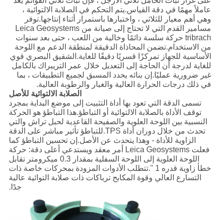
على غرار ثبات الحامل ثلاثي الأرجل ، فإن ثبات ثلاثي القوائم يعد
عاملاً مهمًا في دقة القياس.يتم التحكم في الصلابة الالتوائية ،
وهي أهم معيار للثلاثي ، واختبارها باستمرار أثناء إنتاجها.توفر
مسامير القدم التي لا تحتاج إلى صيانة من Leica Geosystems
tribrach حركة سلسة دائمًا وخالية من اللعب ، حتى بعد سنوات
من الاستخدام.تضمن المحاذاة الدقيقة لمنطقة الدعم مع اللوحة
الأساسية للجهاز تمركزًا قسريًا دقيقًا للغاية.الشقيق البصري قوي
للغاية لدرجة أن الحاجة إلى التعديل خلال عمر التريبراك بالكامل
غير ضرورية عمليًا.إن بنائه يحدد المسبق لجميع التطبيقات ، بما
في ذلك درجات الحرارة العالية والغبار والرطوبة العالية.
الصلابة الالتوائية للأصل
تسمى الدقة التي تعود بها أداة التثبيت إلى موضع البداية بمجرد
توقف الأداة بالصلابة الالتوائية أو التباطؤ.هذا التباطؤ هو الحركة
النسبية بين اللوحة العلوية والصفيحة القاعدية لحبل تراش والتي
تحدث من خلال دوران أداة TPS.للتباطؤ تأثير مباشر على الدقة
الزاوية للأداة - وهذا يتحدث عن الأصل.إن تحسين التباطؤ كما
فعلت Leica Geosystems أمر معقد ويستدعي أعلى دقة: حركة
اللوحة العلوية إلى اللوحة السفلية بمقدار 0.3 ميكرومتر تقابل
خطأ زاوية قدره 1 ".تتطلب الأدوات المزودة بمحركات خاصة ذات
التسارع العالي وقوة المكابح ترباكات ذات صلابة التوائية عالية
جدًا.