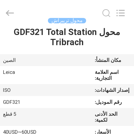
Leo
Survey
Instrument
Co.,Ltd.
All
محول تريبراش
Rights
Reserved.
محول GDF321 Total Station
منزل،
Tribrach
بيت
منتجات
مكان المنشأ:
الصين
اسم العلامة
Leica
معلومات
التجارية:
عنا
إصدار الشهادات:
ISO
رقم الموديل:
GDF321
جولة
الحد الأدنى
5 قطع
في
لكمية:
المعمل
الأسعار:
40USD~60USD