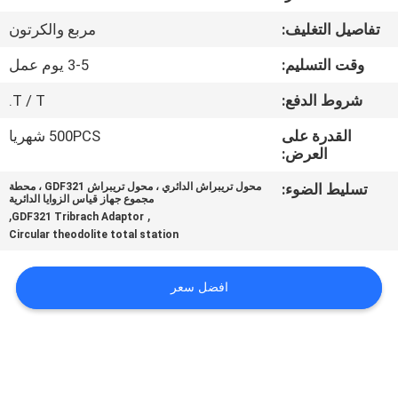
تفاصيل التغليف:
مربع والكرتون
مراقبة
وقت التسليم:
3-5 يوم عمل
الجودة
شروط الدفع:
T / T.
اتصل
القدرة على
500PCS شهريا
العرض:
بنا
تسليط الضوء:
محول تريبراش الدائري ، محول تريبراش GDF321 ، محطة
مجموع جهاز قياس الزوايا الدائرية
اطلب
,
,
GDF321 Tribrach Adaptor
Circular theodolite total station
اقتباس
افضل سعر
خريطة
الموقع
PRIVACY