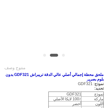
POLICY
منتوج وصف
ملحق محطة إجمالي أصلي عالي الدقة تريبراش GDF321 بدون
بلوم بصري
ر
نموذج
: GDF321
تحديد:
نموذج
GDF321
ماركة
100٪ لايكا الأصلي
اللون
أخضر