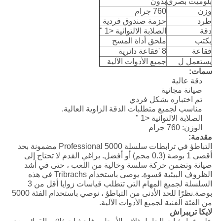
بلوميت بصري
بدون
وزن
760 جرام
طرد
حزمة صندوق فردية
دقة
الصلابة الالتوائية <1 "
يكتب
ملحق أداة المسح
فقاعة
8 'فقاعة دائرية
يستعمل ل
جميع الأدوات الآلية
سمات:
دقة عالية
صيانة مجانية
تم اختباره بشكل فردي
مناسب لجميع متطلبات الدقة الزاوية العالية.
الصلابة الالتوائية <1 "
الوزن: 760 جرام
مقدمة:
التباطؤ في ترابطات سلسلة Professional 5000 مضمونة بحد
أقصى 1 بوصة (0.3 مجم) أو أفضل. براغي القدم لا تحتاج إلى
صيانة وتضمن حركة سلسة وخالية من اللعب ، حتى في أشد
الظروف البيئية قسوة. يوصى باستخدام Tribrachs في هذه
السلسلة لجميع المهام التي تتطلب قياسات زوايا أقل من 3
بوصة.نظرًا للحد الأدنى من التباطؤ ، نوصي باستخدام الفئة 5000
من الفئة الفنية لجميع الأدوات الآلية.
لايكا تريبراش