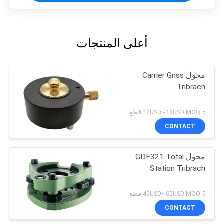
أعلى المنتجات
محول Carrier Gnss
Tribrach
12USD~18USD MOQ:5 قطع
CONTACT
محول GDF321 Total
Station Tribrach
40USD~60USD MOQ:5 قطع
CONTACT