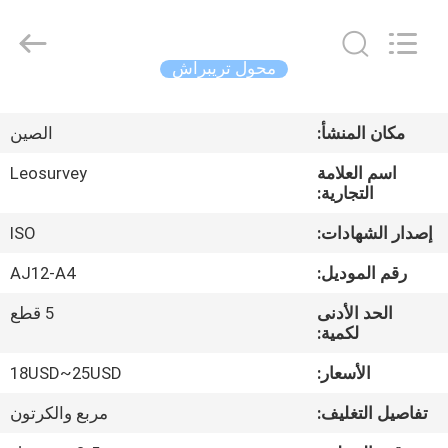
Leo
Survey
Instrument
Co.,Ltd.
All
محول تريبراش
Rights
Reserved.
منزل،
مكان المنشأ:
الصين
بيت
اسم العلامة
Leosurvey
التجارية:
منتجات
إصدار الشهادات:
ISO
معلومات
رقم الموديل:
AJ12-A4
عنا
الحد الأدنى
5 قطع
لكمية:
جولة
الأسعار:
18USD~25USD
في
تفاصيل التغليف:
مربع والكرتون
المعمل