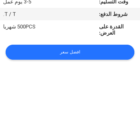
وقت التسليم:
3-5 يوم عمل
مراقبة
شروط الدفع:
T / T.
الجودة
القدرة على
500PCS شهريا
العرض:
اتصل
افضل سعر
بنا
اطلب
اقتباس
خريطة
الموقع
PRIVACY