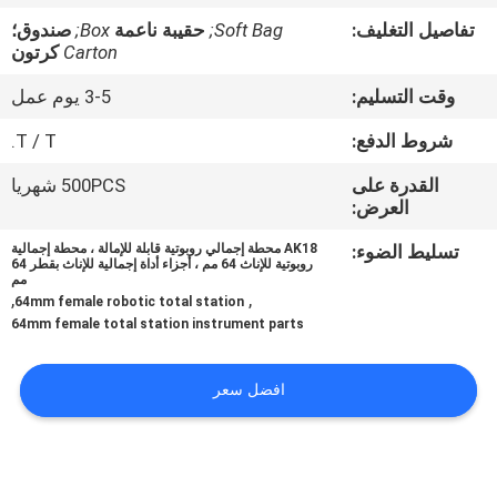
تفاصيل التغليف:
Soft Bag;
حقيبة ناعمة
Box;
صندوق؛
مراقبة
Carton
كرتون
الجودة
وقت التسليم:
3-5 يوم عمل
شروط الدفع:
T / T.
اتصل
القدرة على
500PCS شهريا
بنا
العرض:
تسليط الضوء:
AK18 محطة إجمالي روبوتية قابلة للإمالة ، محطة إجمالية
اطلب
روبوتية للإناث 64 مم ، أجزاء أداة إجمالية للإناث بقطر 64
مم
,
,
اقتباس
64mm female robotic total station
64mm female total station instrument parts
خريطة
افضل سعر
الموقع
PRIVACY