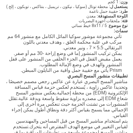
وزن:
1 كجم
يستعمل ل:
محطة توتال (سوكيا ، نيكون ، تريمبل ، بنتاكس ، توبكون ، إلخ.)
طرد:
حقيبة حمل ناعمة
اللوحة المستهدفة:
معدن
فئة:
ملحقات أجهزة البصريات
نوع موضوع
: 5 / 8x11 خيط نسائي
سمات:
تأتي مجموعة موشور سوكيا المائل الكامل مع منشور 64 مم
مركب في علبة محكمة الغلق ، وهدف معدني باللون
البرتقالي 5.5 × 7 ، ونير معدني.
يمكن تركيب المنشور إما في وضع إزاحة -30 مم أو صفر.
يعمل مقبض القفل في الجزء الخلفي من المنشور على قفل
المنشور والهدف في وضع الإمالة المطلوب.
Prism يأتي مع حقيبة حمل واقية من النايلون المبطن.
تطبيقات منشور المسح البصري
مناشير المسح البصري عبارة عن عاكس رجعي مصمم خصيصًا ،
وتحديداً عاكس زاوية ، يُستخدم لعكس حزمة قياس المسافة
الإلكترونية (EDM) من محطة إجمالية.يعكس منشور المسح
شعاع EDM إلى مصدره بزاوية سقوط واسعة وبدقة عالية.تقلل
المنشورات من تشتت الحزمة حيث تنعكس مرة أخرى إلى
الإجمالي مما يسمح بقياس أكثر دقة ونطاق أطول يمكن إجراء
القياس.
يتم استخدام مناشير المسح من قبل المساحين والمهندسين
لقياس التغيير في موضع الهدف المفترض أنه يتحرك.تستخدم
مناشير المسح لمجموعة واسعة من تطبيقات المراقبة بما في