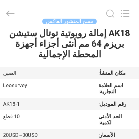
Leo
Survey
Instrument
Co.,Ltd.
All
مسح المنشور العاكس
Rights
Reserved.
AK18 إمالة روبوتية توتال ستيشن
منزل،
بريزم 64 مم أنثى أجزاء أجهزة
بيت
المحطة الإجمالية
منتجات
مكان المنشأ:
الصين
معلومات
اسم العلامة
Leosurvey
عنا
التجارية:
رقم الموديل:
AK18-1
جولة
الحد الأدنى
10 قطع
في
لكمية:
المعمل
الأسعار:
20USD~30USD