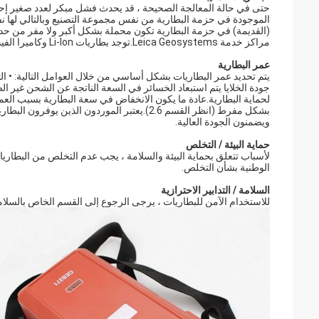
حتى في حالة المعالجة الصحيحة ، قد يحدث فشل مبكر لعدد صغير إحصائي
الموجودة في حزمة البطارية من نفس مجموعة التصنيع وبالتالي لها نفس 
(القديمة) في حزمة البطارية تكون محملة بشكل أكبر ولا مفر من حدوث
مراكز خدمة Leica Geosystems.توجد بطاريات Li-Ion وكاميرا الفيديو في حاويات مغلقة ولا يمكن استبدال الخلايا
عمر البطارية
يتم تحديد عمر البطاريات بشكل أساسي من خلال العوامل التالية: • ال
لحماية البطارية.عادة ما يكون الانخفاض في سعة البطارية بسبب العم
ويضمنون الجودة العالية.
حماية البيئة / التخلص
لأسباب تتعلق بحماية البيئة والسلامة ، يجب عدم التخلص من البطاريا
الوطنية بشأن التخلص.
السلامة / التدابير الاحترازية
للاستخدام الآمن للبطاريات ، يرجى الرجوع إلى القسم الخاص بالسلا