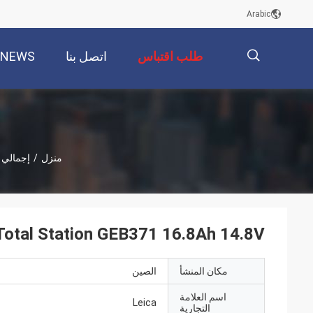
Arabic
طلب اقتباس
اتصل بنا
NEWS
描
منزل
/
إجمالي 
述
GPS Leica Total Station GEB371 16.8Ah 14.8V معدات
مكان المنشأ
الصين
اسم العلامة
Leica
التجارية