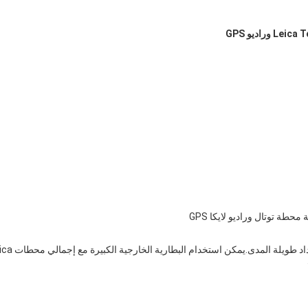
توفر بطارية Leica GEB371 الخارجية NiMH إنتاجًا عاليًا لعمليات الإعداد طويلة 