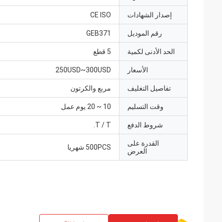
إصدار الشهادات
CE ISO
رقم الموديل
GEB371
الحد الأدنى لكمية
5 قطع
الأسعار
250USD~300USD
تفاصيل التغليف
مربع والكرتون
وقت التسليم
10 ~ 20 يوم عمل
شروط الدفع
T / T.
القدرة على
500PCS شهريا
العرض