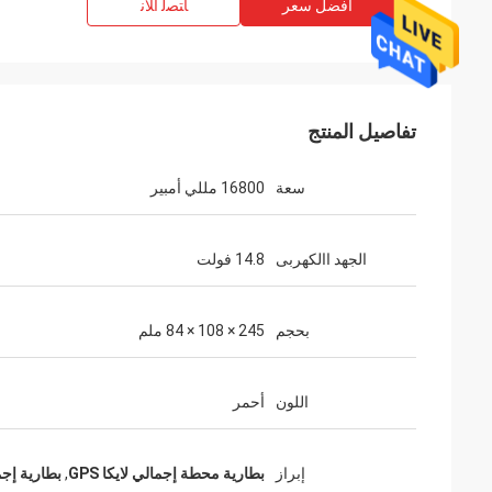
افضل سعر
ﺎﺘﺼﻟ ﺍﻶﻧ
تفاصيل المنتج
سعة
16800 مللي أمبير
الجهد االكهربى
14.8 فولت
بحجم
245 × 108 × 84 ملم
اللون
أحمر
إبراز
بطارية محطة إجمالي لايكا GPS
,
بطارية إجمالي