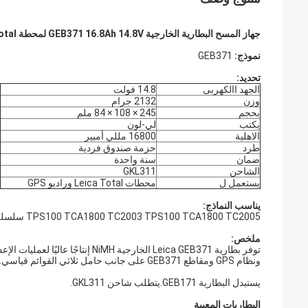
جهاز المسح البطارية الخارجية GEB371 16.8Ah 14.8V لمحطة Leica Total وراديو GPS
نموذج:
GEB371
تحديد:
الجهد االكهربى
14.8 فولت
وزن
2132 جرام
بحجم
245 × 108 × 84 ملم
يكتب
لي-لون
الاهلية
16800 مللي أمبير
طرد
حزمة صندوق فردية
ضمان
سنة واحدة
الشاحن
GKL311
يستعمل ل
محطات Leica Total وراديو GPS
يناسب النماذج:
TPS100 TCA1800 TC2003 TPS100 TCA1800 TC2005 سلسلة محطة توتال وراديو لايكا GPS
ملخص:
ونظام GPS ومقاطع GEB371 على جانب حامل ثلاثي القوائم قياسي.
يستبدل البطارية GEB171.يتطلب شاحن GKL311.
البطاريات المعيبة