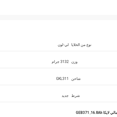
نوع من الخلايا
لي-لون
وزن
3132 جرام
شاحن
GKL311
شرط
جديد
 لايكا 16.8Ah
,
GEB371