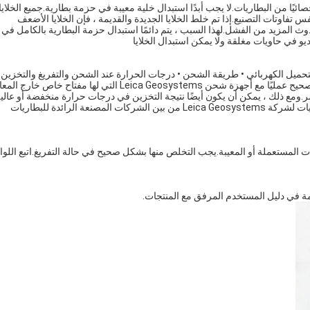
ًا من البطاريات.لا يجب أبدًا استبدال خلية معيبة في حزمة بطارية.جميع الخلايا
تفاوتات التصنيع.إذا تم خلط الخلايا الجديدة والقديمة ، فإن الخلايا الأضعف
 المزيد من الفشل.لهذا السبب ، يتم دائمًا استبدال حزمة البطارية بالكامل في
تحميل الكهربائي • طريقة الشحن • درجات الحرارة عند الشحن والتفريغ والتخزين 
جودة الخلايا يتم استبعاد الخسائر في السعة الناتجة عن الشحن غير الصحيح عمليًا مع أجهزة شحن Leica Geosystems التي لها مفتاح خاص خ
ر.ومع ذلك ، يمكن أن يكون أيضًا نتيجة التخزين في درجات حرارة منخفضة أو عالي
بشكل مفرط (انظر القسم 2.6).يعتبر الموردون الذين يوفرون البطاريات لشركة Leica Geosystems من بين الشركات المصنعة الرائدة للبطاريات
ت المستعملة أو المعيبة.يجب التخلص منها بشكل صحيح في حالة التفريغ.اتبع اللوا
مة في دليل المستخدم المرفق مع المنتجات.