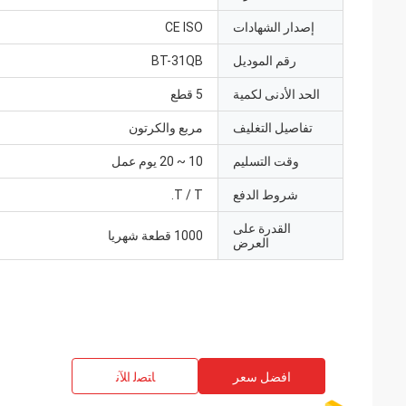
إصدار الشهادات
CE ISO
رقم الموديل
BT-31QB
الحد الأدنى لكمية
5 قطع
تفاصيل التغليف
مربع والكرتون
وقت التسليم
10 ~ 20 يوم عمل
شروط الدفع
T / T.
القدرة على
1000 قطعة شهريا
العرض
افضل سعر
ﺎﺘﺼﻟ ﺍﻶﻧ