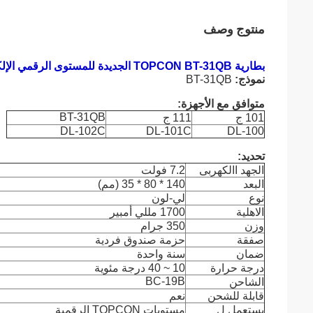
منتوج وصف
بطارية TOPCON BT-31QB الجديدة للمستوى الرقمي الإلكتروني DL101C DL-102C
نموذج:
BT-31QB
متوافق مع الأجهزة:
BT-31QB
101 ج
111 ج
DL-102C
DL-101C
DL-100
تحديد:
الجهد االكهربى
7.2 فولت
البعد
140 * 80 * 35 (مم)
نوع
لي-لون
الاهلية
1700 مللي أمبير
وزن
350 جرام
صفقة
حزمة صندوق فردية
ضمان
سنة واحدة
درجة حرارة
10 ~ 40 درجة مئوية
BC-19B
الشاحن
قابلة للشحن
نعم
يستعمل ل
مستويات TOPCON الرقمية