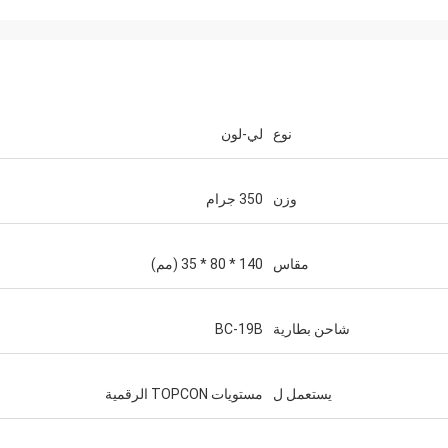
نوع
لي-لون
وزن
350 جرام
مقاس
140 * 80 * 35 (مم)
شاحن بطارية
BC-19B
يستعمل ل
مستويات TOPCON الرقمية