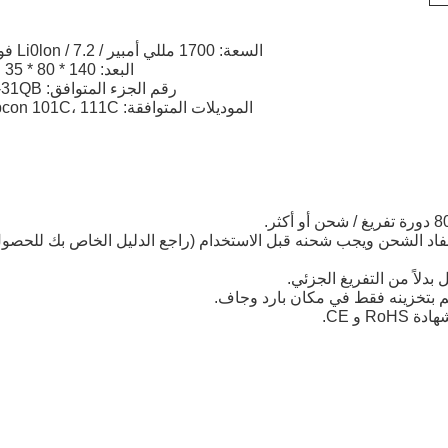
السعة: 1700 مللي أمبير / Li0lon / 7.2 فولت
البعد: 140 * 80 * 35 ملم
رقم الجزء المتوافق: BT-31QB
الموديلات المتوافقة: Topcon 101C، 111C
TOPCON BT-31 الجديد في حالة نفاد الشحن ويجب شحنه قبل الاستخدام (راجع الدليل الخاص بك للحصو