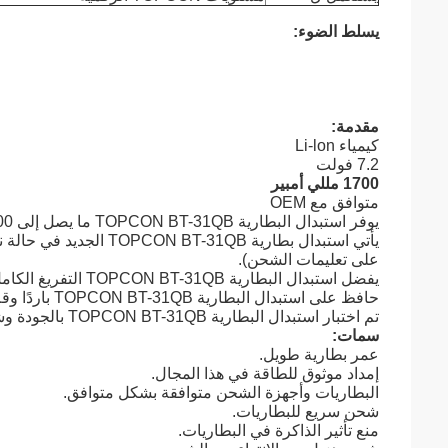
يسلط الضوء:
مقدمة:
كيمياء Li-lon
7.2 فولت
1700 مللي أمبير
متوافق مع OEM
يوفر استبدال البطارية TOPCON BT-31QB ما يصل إلى 800 دورة تفريغ / شحن أو أكثر.
يأتي استبدال بطارية QB
على تعليمات الشحن).
يفضل استبدال البطارية TOPCON BT-31QB التفريغ الكامل بدلاً من التفريغ الجزئي.
حافظ على استبدال البطارية TOPCON BT-31QB باردًا وقم بتخزينه فقط في مكان بارد وجاف.
تم اختبار استبدال البطارية TOPCON BT-31QB بالجودة وشهادة RoHS و CE.
سمات:
عمر بطارية طويل.
إمداد موثوق للطاقة في هذا المجال.
البطاريات وأجهزة الشحن متوافقة بشكل متوافق.
شحن سريع للبطاريات.
منع تأثير الذاكرة في البطاريات.