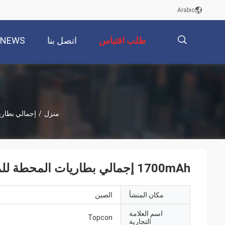
Arabic
طلب اقتباس
اتصل بنا
NEWS
描
منزل
/
إجمالي بطار
述
1700mAh إجمالي بطاريات المحطة للمستويات الرقمية الإلكترونية DL101C DL-102C
مكان المنشأ
الصين
اسم العلامة
Topcon
التجارية