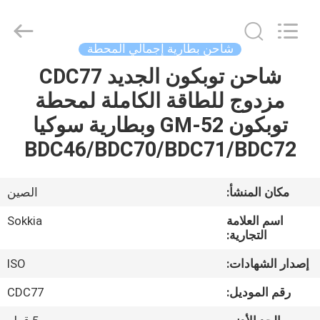
Leo
Survey
Instrument
Co.,Ltd.
All
شاحن بطارية إجمالي المحطة
Rights
Reserved.
شاحن توبكون الجديد CDC77
منزل،
مزدوج للطاقة الكاملة لمحطة
بيت
توبكون GM-52 وبطارية سوكيا
منتجات
BDC46/BDC70/BDC71/BDC72
معلومات
مكان المنشأ:
الصين
عنا
اسم العلامة
Sokkia
التجارية:
جولة
إصدار الشهادات:
ISO
في
رقم الموديل:
CDC77
المعمل