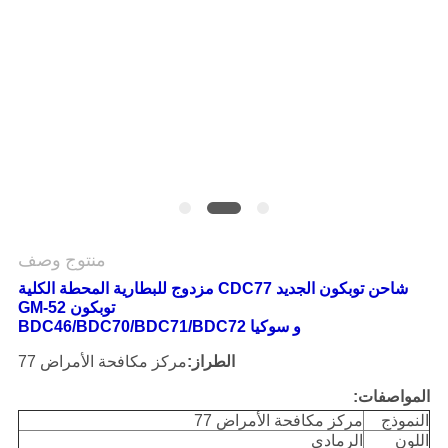
POLICY
منتوج وصف
شاحن توبكون الجديد CDC77 مزدوج للبطارية المحطة الكلية
توبكون GM-52
و سوكيا BDC46/BDC70/BDC71/BDC72
الطراز:
مركز مكافحة الأمراض 77
المواصفات:
النموذج
مركز مكافحة الأمراض 77
اللون
الرمادي