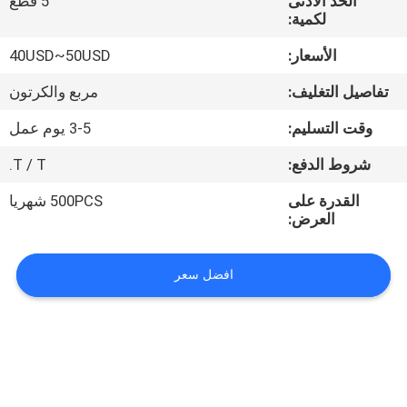
الحد الأدنى
5 قطع
لكمية:
مراقبة
الأسعار:
40USD~50USD
الجودة
تفاصيل التغليف:
مربع والكرتون
اتصل
وقت التسليم:
3-5 يوم عمل
بنا
شروط الدفع:
T / T.
القدرة على
500PCS شهريا
اطلب
العرض:
اقتباس
افضل سعر
خريطة
الموقع
PRIVACY