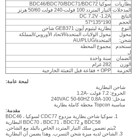
بطاريات
سوكيا BDC46/BDC70/BDC71/BDC72
المدخلات
التيار المتردد 100 فولت-240 فولت 50/60 هرتز
الناتج
DC 7.2V -1.2A
الحجم
190*135*57
النوع
بطارية ليثيوم أيون GEB371 شاحن
محول
محول الولايات المتحدة/الاتحاد الأوروبي/المملكة
شحن:
المتحدة/AU/PLUG
تستخدم
مجموع المحطة
ل
الضمان
سنة واحدة
الوزن
282 غرام
الحزمة
OPP + فقاعة قبل التعبئة الخارجية
لمحة عامة:
شاحن البطارية
الخروج: 7.2 فولت -1.2A
مدخل: 100-240VAC 50-60HZ 0.8A
مناسبة Topcon محطة كاملة بطارية
مقدمة:
1. سوكيا شاحن بطارية مزدوج CDC77 لسوكيا BDC46 ،
BDC58 و BDC70 ، BDC71 ، BDC72 البطارية
2يتم تضمين سلك التيار المتردد الخاص بالبلد مع الشاحن.
3. الشاحن لديه ميزة شحن التسرب. وهذا يضمن أن البطارية