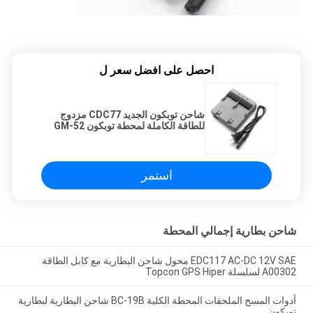
احصل على افضل سعر ل
شاحن توبكون الجديد CDC77 مزدوج
للطاقة الكاملة لمحطة توبكون GM-52
وبطارية سوكيا
BDC46/BDC70/BDC71/BDC72
استمر
شاحن بطارية إجمالي المحطة
EDC117 AC-DC 12V SAE محول شاحن البطارية مع كابل الطاقة
A00302 لسلسلة Topcon GPS Hiper
أدوات المسح الملحقات المحطة الكلية BC-19B شاحن البطارية لبطارية
توبكون