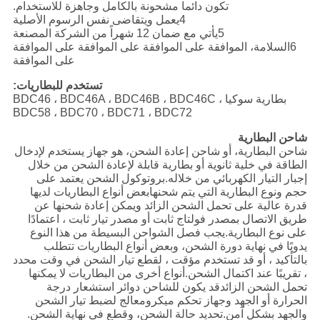
تكون دائما مشحونة بالكامل وجاهزة للاستخدام.
4يعمل ويتقاضى نفس الرسوم الأصلية
5يأتي مع ضمان 12 شهراً من الشركة المصنعة
6السلامة، الموافقة على الموافقة على الموافقة على الموافقة
على الموافقة
تستخدم للبطاريات:
بطارية سوكيا BDC46 ، BDC46A ، BDC46B ، BDC46C ،
BDC58 ، BDC70 ، BDC71 ، BDC72
شاحن البطارية
شاحن البطارية، أو شاحن إعادة الشحن، هو جهاز يستخدم لإدخال
الطاقة في خلية ثانوية أو بطارية قابلة لإعادة الشحن من خلال
إجبار التيار الكهربائي من خلاله.بروتوكول الشحن يعتمد على
حجم ونوع البطارية التي يتم شحنهابعض أنواع البطاريات لديها
قدرة عالية على تحمل الشحن الزائد ويمكن إعادة شحنها عن
طريق الاتصال بمصدر فولتاج ثابت أو مصدر تيار ثابت ، اعتمادًا
على نوع البطارية.يجب فصل الشواحن البسيطة من هذا النوع
يدويًا في نهاية دورة الشحن، وبعض أنواع البطاريات تتطلب
بالتأكيد ، أو قد تستخدم مؤقت ، لقطع تيار الشحن في وقت محدد
، تقريبًا عند اكتمال الشحن.أنواع أخرى من البطاريات لا يمكنها
تحمل الشحن الزائدقد يكون للشاحن دوائر استشعار درجة
الحرارة أو الجهد وجهاز تحكم ميكرومعالج لضبط تيار الشحن
والجهد بشكل آمن.تحديد حالة الشحن، وقطع في نهاية الشحن.