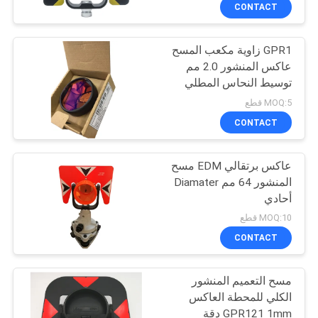
CONTACT
مراقبة
GPR1 زاوية مكعب المسح
الجودة
13
عاكس المنشور 2.0 مم
توسيط النحاس المطلي
منشور 360 درجة
اتصل
MOQ:5 قطع
بنا
CONTACT
عاكس برتقالي EDM مسح
اطلب
المنشور 64 مم Diamater
اقتباس
أحادي
11
MOQ:10 قطع
إجمالي منشور
خريطة
CONTACT
الموقع
المحطة
مسح التعميم المنشور
الكلي للمحطة العاكس
PRIVACY
GPR121 1mm دقة