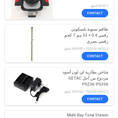
التمركز
POLICY
MOQ:5 قطع
CONTACT
11
طاقم تسوية تلسكوبي
المنشور القطب بيبود
رقمي 0.4 × 33 مم 7 كجم
رقمي بصري
500USD~700USD MOQ:2 قطع
CONTACT
شاحن بطارية لي لون أسود
11
مزدوج من أجل GETAC
عمود تلسكوبي من
PS236 PS336
500USD~700USD MOQ:5 قطع
ألياف الكربون
CONTACT
Multi Bay Total Station