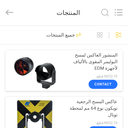
Leo
Survey
Instrument
المنتجات
Co.,Ltd.
All
Rights
Reserved.
منزل،
23
جميع المنتجات
بيت
مسح المنشور العاكس
المنشور العاكس لمسح
منتجات
البوليمر المقوى بالألياف
لأجهزة EDM
معلومات
MOQ:10 قطع
عنا
CONTACT
33
عاكس المسح الرجعية
جولة
منشور المسح الصغير
توبكون نوع 64 مم لمحطة
في
توتال
المعمل
MOQ:10 قطع