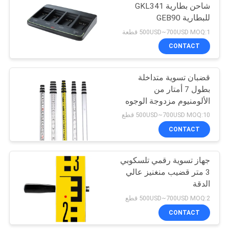
شاحن بطارية GKL341
للبطارية GEB90
53
500USD~700USD MOQ:1 قطعة
طاقم التسوية
CONTACT
التلسكوبي
قضبان تسوية متداخلة
بطول 7 أمتار من
الألومنيوم مزدوجة الوجوه
500USD~700USD MOQ:10 قطع
CONTACT
46
جهاز تسوية رقمي تلسكوبي
محول تريبراش
3 متر قضيب منغنيز عالي
الدقة
500USD~700USD MOQ:2 قطع
CONTACT