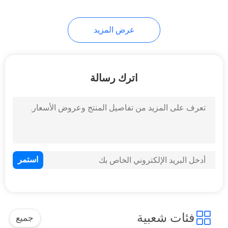
10
عرض المزيد
حوامل أدوات
اترك رسالة
59
إجمالي بطاريات
المحطة
فئات شعبية
جميع