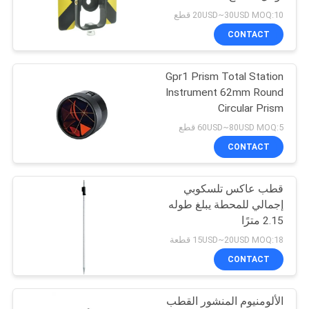
POLICY
20USD~30USD MOQ:10 قطع
CONTACT
11
Gpr1 Prism Total Station
المنشور القطب بيبود
Instrument 62mm Round
Circular Prism
60USD~80USD MOQ:5 قطع
CONTACT
قطب عاكس تلسكوبي
11
إجمالي للمحطة يبلغ طوله
عمود تلسكوبي من
2.15 مترًا
15USD~20USD MOQ:18 قطعة
ألياف الكربون
CONTACT
الألومنيوم المنشور القطب