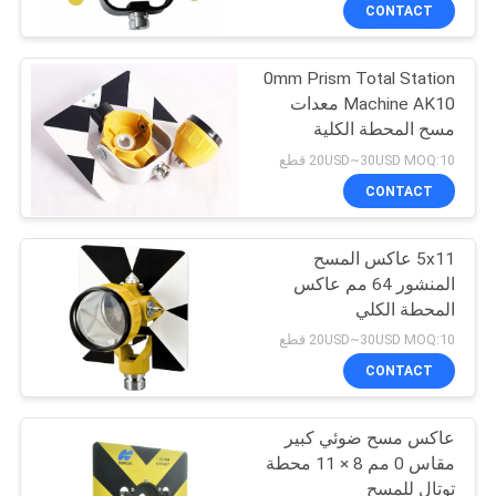
CONTACT
مراقبة
0mm Prism Total Station
الجودة
13
Machine AK10 معدات
مسح المحطة الكلية
منشور 360 درجة
اتصل
20USD~30USD MOQ:10 قطع
بنا
CONTACT
5x11 عاكس المسح
اطلب
المنشور 64 مم عاكس
اقتباس
المحطة الكلي
11
20USD~30USD MOQ:10 قطع
إجمالي منشور
خريطة
CONTACT
الموقع
المحطة
عاكس مسح ضوئي كبير
مقاس 0 مم 8 × 11 محطة
PRIVACY
توتال للمسح