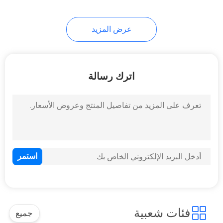
10
عرض المزيد
حوامل أدوات
اترك رسالة
59
إجمالي بطاريات
المحطة
فئات شعبية
جميع