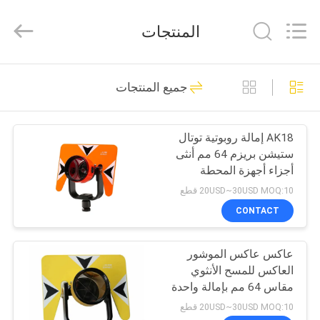
Leo
Survey
Instrument
المنتجات
Co.,Ltd.
All
Rights
Reserved.
منزل،
23
جميع المنتجات
بيت
مسح المنشور العاكس
AK18 إمالة روبوتية توتال
منتجات
ستيشن بريزم 64 مم أنثى
أجزاء أجهزة المحطة
معلومات
الإجمالية
20USD~30USD MOQ:10 قطع
عنا
CONTACT
33
عاكس عاكس الموشور
جولة
منشور المسح الصغير
العاكس للمسح الأنثوي
في
مقاس 64 مم بإمالة واحدة
المعمل
20USD~30USD MOQ:10 قطع