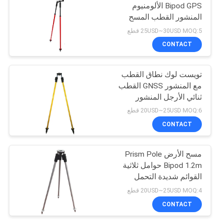
Bipod GPS الألومنيوم
المنشور القطب المسح
53
25USD~30USD MOQ:5 قطع
طاقم التسوية
CONTACT
التلسكوبي
تويست لوك نطاق القطب
مع المنشور GNSS القطب
ثنائي الأرجل المنشور
20USD~25USD MOQ:6 قطع
CONTACT
46
مسح الأرض Prism Pole
محول تريبراش
Bipod 1.2m حوامل ثلاثية
القوائم شديدة التحمل
20USD~25USD MOQ:4 قطع
CONTACT