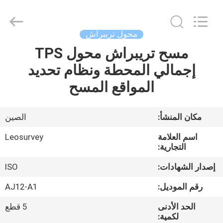
Leo
Survey
Instrument
Co.,Ltd.
All
محول تريبراش
Rights
Reserved.
مسح تريبراش محول TPS
منزل،
إجمالي المحطة ونظام تحديد
بيت
المواقع المسح
منتجات
مكان المنشأ:
الصين
معلومات
اسم العلامة
Leosurvey
عنا
التجارية:
إصدار الشهادات:
ISO
جولة
رقم الموديل:
AJ12-A1
في
الحد الأدنى
5 قطع
المعمل
لكمية: