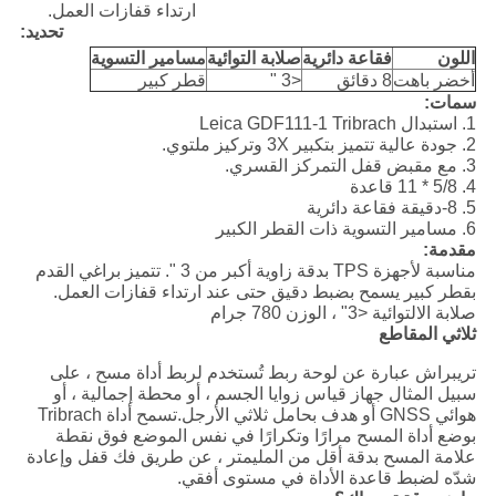
ارتداء قفازات العمل.
تحديد:
اللون
فقاعة دائرية
صلابة التوائية
مسامير التسوية
أخضر باهت
8 دقائق
<3 "
قطر كبير
سمات:
1. استبدال Leica GDF111-1 Tribrach
2. جودة عالية تتميز بتكبير 3X وتركيز ملتوي.
3. مع مقبض قفل التمركز القسري.
4. 5/8 * 11 قاعدة
5. 8-دقيقة فقاعة دائرية
6. مسامير التسوية ذات القطر الكبير
مقدمة:
مناسبة لأجهزة TPS بدقة زاوية أكبر من 3 ". تتميز براغي القدم
بقطر كبير يسمح بضبط دقيق حتى عند ارتداء قفازات العمل.
صلابة الالتوائية <3" ، الوزن 780 جرام
ثلاثي المقاطع
تريبراش عبارة عن لوحة ربط تُستخدم لربط أداة مسح ، على
سبيل المثال جهاز قياس زوايا الجسم ، أو محطة إجمالية ، أو
هوائي GNSS أو هدف بحامل ثلاثي الأرجل.تسمح أداة Tribrach
بوضع أداة المسح مرارًا وتكرارًا في نفس الموضع فوق نقطة
علامة المسح بدقة أقل من المليمتر ، عن طريق فك قفل وإعادة
شدّه لضبط قاعدة الأداة في مستوى أفقي.