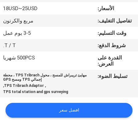
الأسعار:
18USD~25USD
مراقبة
تفاصيل التغليف:
مربع والكرتون
الجودة
وقت التسليم:
3-5 يوم عمل
اتصل
شروط الدفع:
T / T.
بنا
القدرة على
500PCS شهريا
العرض:
اطلب
تسليط الضوء:
مهايئ تريبراش للمسح ، محول TPS Tribrach ، محطة
إجمالي TPS ومسح GPS
اقتباس
,
,
TPS Tribrach Adaptor
TPS total station and gps surveying
خريطة
افضل سعر
الموقع
PRIVACY