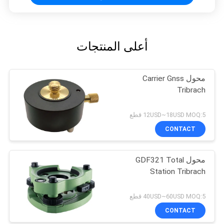
أعلى المنتجات
محول Carrier Gnss
Tribrach
12USD~18USD MOQ:5 قطع
CONTACT
محول GDF321 Total
Station Tribrach
40USD~60USD MOQ:5 قطع
CONTACT