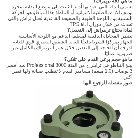
ما هي دقة تريبراك؟
تسمى الدقة التي تعود بها أداة التثبيت إلى موضع البداية بمجرد
توقف الأداة بالصلابة الالتوائية أو التباطؤ.هذا التباطؤ هو الحركة
النسبية بين اللوحة العلوية والصفيحة القاعدية لحبل تراش والتي
تحدث من خلال دوران أداة TPS.
لماذا يحتاج تريبراش إلى التعديل؟
تضمن المحاذاة الدقيقة لمنطقة الدعم مع اللوحة الأساسية
للجهاز تمركزًا قسريًا دقيقًا للغاية.الشقيق البصري قوي للغاية
لدرجة أن الحاجة إلى التعديل خلال عمر التريبراك بالكامل غير
ضرورية عمليًا.
ما هو حجم برغي القدم على ثلاثي؟
يبلغ التباطؤ في ترايبراخ من الفئة Professional 3000 بحد أقصى
3 بوصات (1.0 ملغم) مسامير القدم لا تتطلب صيانة ولها قطر
أكبر.
صور مفصلة للرجوع اليها