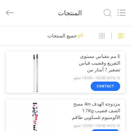
Leo
Survey
Instrument
المنتجات
Co.,Ltd.
All
Rights
Reserved.
منزل،
23
جميع المنتجات
بيت
مسح المنشور العاكس
E مم مقياس مستوى
منتجات
التفريغ وقضيب قياس
تصغير 7 أمتار من
معلومات
الألومنيوم
15USD~19USD MOQ:10 قطع
عنا
CONTACT
33
مزدوجة الهدف 4m مسح
جولة
منشور المسح الصغير
الصف قضيب 1.7Kg
في
الألومنيوم تلسكوبي طاقم
التسوية
المعمل
12USD~15USD MOQ:10 قطع