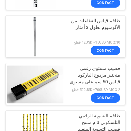
CONTACT
مراقبة
طاقم قياس الفقاعات من
الجودة
13
الألومنيوم بطول 3 أمتار
منشور 360 درجة
اتصل
12USD~15USD MOQ:10 قطع
بنا
CONTACT
قضيب مستوى رقمي
اطلب
منجنيز مزدوج الباركود
اقتباس
قياس 50 سم على مستوى
11
القضيب
500USD~700USD MOQ:2 قطع
إجمالي منشور
خريطة
CONTACT
الموقع
المحطة
طاقم التسوية الرقمي
التلسكوبي 3 م مسح
PRIVACY
قضيب التسوية المنغنيز