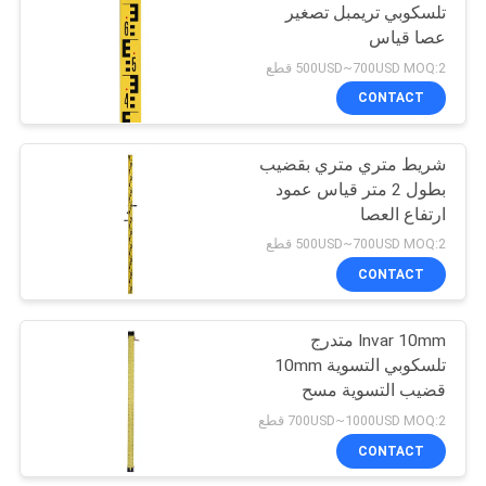
تلسكوبي تريمبل تصغير
عصا قياس
53
500USD~700USD MOQ:2 قطع
طاقم التسوية
CONTACT
التلسكوبي
شريط متري متري بقضيب
بطول 2 متر قياس عمود
ارتفاع العصا
500USD~700USD MOQ:2 قطع
CONTACT
46
Invar 10mm متدرج
محول تريبراش
تلسكوبي التسوية 10mm
قضيب التسوية مسح
ISG310
700USD~1000USD MOQ:2 قطع
CONTACT