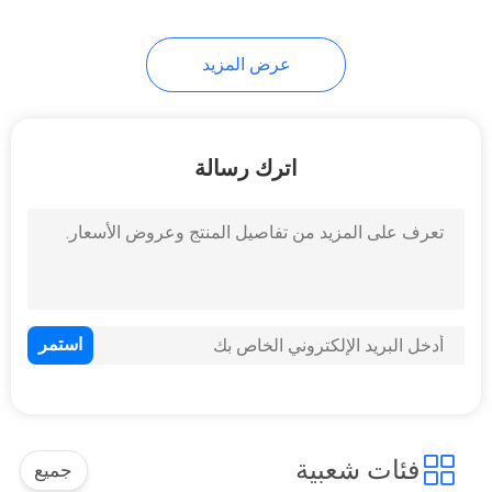
10
عرض المزيد
حوامل أدوات
اترك رسالة
59
إجمالي بطاريات
المحطة
فئات شعبية
جميع