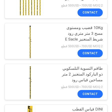
POLICY
500USD~700USD MOQ:2 قطع
CONTACT
11
10Kg قضيب ومستوى
المنشور القطب بيبود
مسح 3 متر متري رود
شريط المنغنيز E Sacle
500USD~700USD MOQ:2 قطع
CONTACT
طاقم التسوية التلسكوبي
11
ذو الباركود المنغنيز 2 متر
عمود تلسكوبي من
مساحين قياس رود
DL101C
500USD~700USD MOQ:2 قطع
ألياف الكربون
CONTACT
DINI قياس القطب