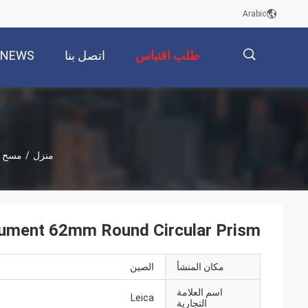
Arabic
طلب اقتباس
اتصل بنا
NEWS
描
منزل
/
مسح ا
述
trument 62mm Round Circular Prism
مكان المنشأ
الصين
اسم العلامة
Leica
التجارية