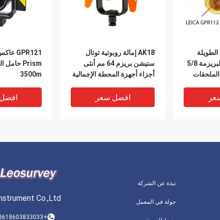
الطويلة
AK18 إمالة روبوتية توتال
GPR121 ع
ريفلكتور المسح البريزمة 5/8
ستيشن بريزم 64 مم أنثى
Prism حامل
الملحقات
أجزاء أجهزة المحطة الإجمالية
3500m
عر
افضل سعر
افضل
نبذة عن الشركة
nstrument Co.,Ltd
جولة في المعمل
+8618603833033