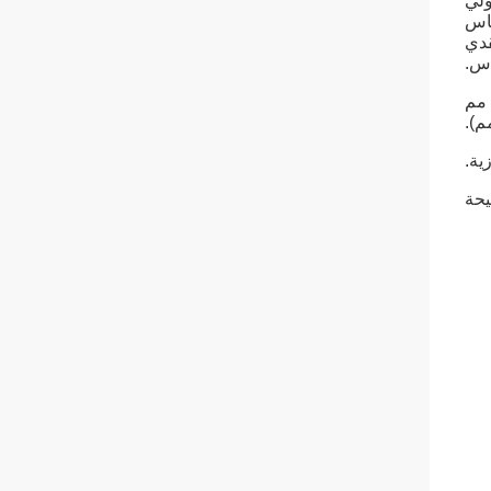
ولي
ياس
قدي
اس.
لتقليل أخطاء التوجيه ، تم تصميم العديد من مجموعات المنشور بمحاذاة نقطة عقدية عند -17.5 (للمنشورات 25 مم) أو إزاحة -40 مم
ية.
يحة