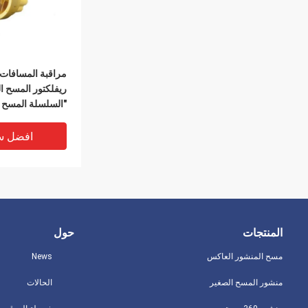
مراقبة المسافات 
"السلسلة المسح 
ليكا
افضل س
المنتجات
حول
مسح المنشور العاكس
News
منشور المسح الصغير
الحالات