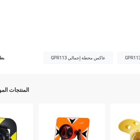
عاكس محطة إجمالي GPR113
بطا
المنتجات الم