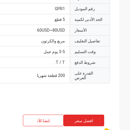
رقم الموديل
GPR1
الحد الأدنى لكمية
5 قطع
الأسعار
60USD~80USD
تفاصيل التغليف
مربع والكرتون
وقت التسليم
3-5 يوم عمل
شروط الدفع
T / T.
القدرة على
200 قطعة شهريا
العرض
افضل سعر
ﺎﺘﺼﻟ ﺍﻶﻧ