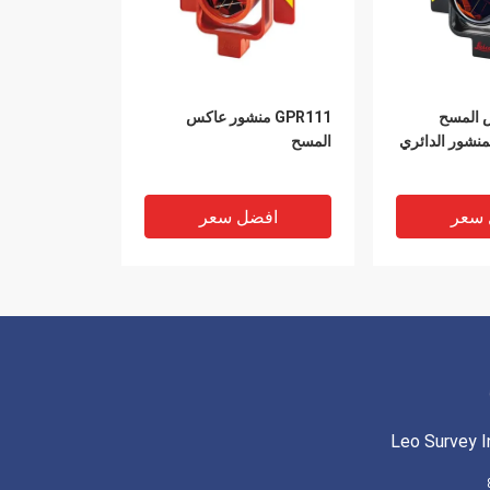
اكس المسح
GPR111 منشور عاكس
 المنشور الدائري
المسح
 سعر
افضل سعر
Leo Survey I