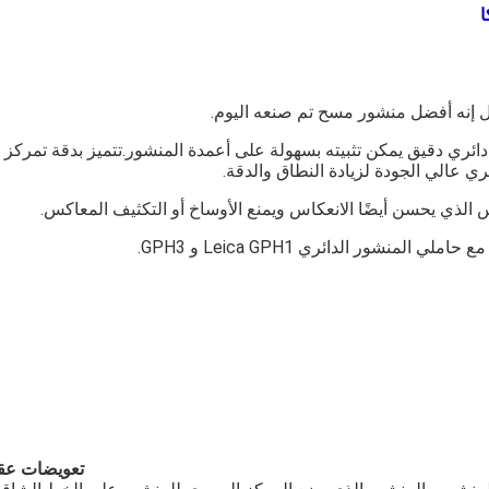
ي Leica GPR1 عبارة عن منشور دائري دقيق يمكن تثبيته بسهولة على أعمدة المنشور.تتميز بدقة تمركز 
الذي يحسن أيضًا الانعكاس ويمنع الأوساخ أو التكثيف المعاكس.
تعويضات عق