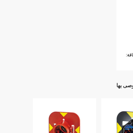
قة:
وصى بها