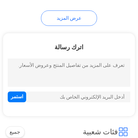
10
عرض المزيد
حوامل أدوات
اترك رسالة
59
إجمالي بطاريات
المحطة
فئات شعبية
جميع