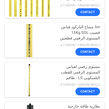
DL502
POLICY
1100USD~1400USD MOQ:2 قطع
CONTACT
11
3m مساح الباركود قياس
المنشور القطب بيبود
قضيب 13Kg SDL
المستوى الرقمي قطعتين
حالة الألومنيوم
1100USD~1400USD MOQ:2 قطع
CONTACT
مستوى رقمي لقياس
11
المستوى الرقمي للقطب
عمود تلسكوبي من
التلسكوبي LS ، طاقم
التسوية ذو الرمز الشريطي
1000USD~1200USD MOQ:2 قطع
ألياف الكربون
، أصفر
CONTACT
بطارية طاقة خارجية