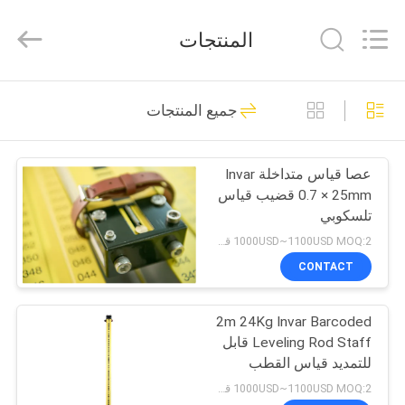
Leo
Survey
Instrument
المنتجات
Co.,Ltd.
All
Rights
Reserved.
منزل،
23
جميع المنتجات
بيت
مسح المنشور العاكس
عصا قياس متداخلة Invar
منتجات
0.7 × 25mm قضيب قياس
تلسكوبي
معلومات
1000USD~1100USD MOQ:2 قطع
عنا
CONTACT
33
2m 24Kg Invar Barcoded
جولة
منشور المسح الصغير
Leveling Rod Staff قابل
في
للتمديد قياس القطب
المستوى الرقمي
المعمل
1000USD~1100USD MOQ:2 قطع