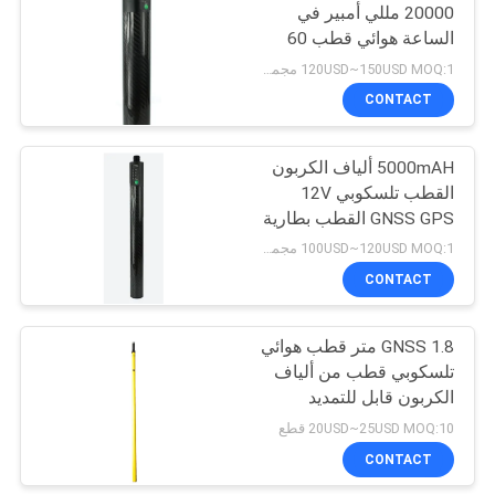
20000 مللي أمبير في
الساعة هوائي قطب 60
53
مللي متر من ألياف
120USD~150USD MOQ:1 مجموعة
الكربون القطب التمديد
طاقم التسوية
CONTACT
التلسكوبي
5000mAH ألياف الكربون
القطب تلسكوبي 12V
GNSS GPS القطب بطارية
الطاقة
100USD~120USD MOQ:1 مجموعة
CONTACT
46
GNSS 1.8 متر قطب هوائي
محول تريبراش
تلسكوبي قطب من ألياف
الكربون قابل للتمديد
20USD~25USD MOQ:10 قطع
CONTACT