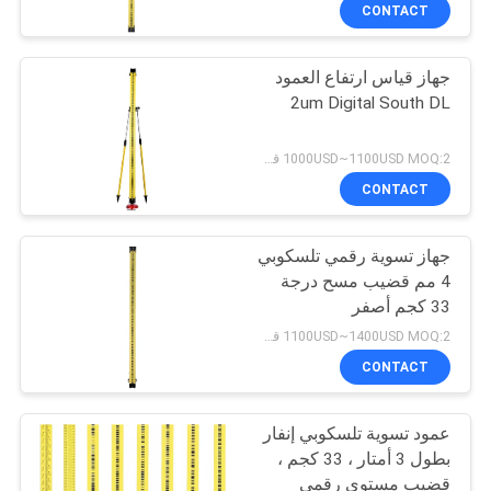
CONTACT
مراقبة
جهاز قياس ارتفاع العمود
الجودة
13
2um Digital South DL
منشور 360 درجة
اتصل
1000USD~1100USD MOQ:2 قطع
بنا
CONTACT
جهاز تسوية رقمي تلسكوبي
اطلب
4 مم قضيب مسح درجة
اقتباس
33 كجم أصفر
11
1100USD~1400USD MOQ:2 قطع
إجمالي منشور
خريطة
CONTACT
الموقع
المحطة
عمود تسوية تلسكوبي إنفار
بطول 3 أمتار ، 33 كجم ،
PRIVACY
قضيب مستوى رقمي