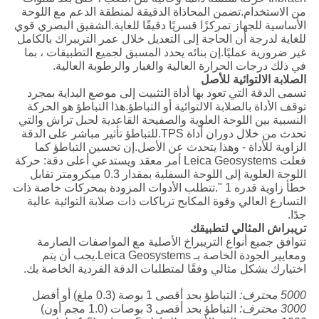
من الاستخدام.تضمن المحاذاة الدقيقة لمنطقة الدعم مع اللوحة
الأساسية للجهاز تمركزًا قسريًا دقيقًا للغاية.الشقيق البصري قوي
للغاية لدرجة أن الحاجة إلى التعديل خلال عمر التريبراك بالكامل
غير ضرورية عمليًا.إن بنائه يحدد المسبق لجميع التطبيقات ، بما
في ذلك درجات الحرارة العالية والغبار والرطوبة العالية.
الصلابة الالتوائية للأصل
تسمى الدقة التي تعود بها أداة التثبيت إلى موضع البداية بمجرد
توقف الأداة بالصلابة الالتوائية أو التباطؤ.هذا التباطؤ هو الحركة
النسبية بين اللوحة العلوية والصفيحة القاعدية لحبل تراش والتي
تحدث من خلال دوران أداة TPS.للتباطؤ تأثير مباشر على الدقة
الزاوية للأداة - وهذا يتحدث عن الأصل.إن تحسين التباطؤ كما
فعلت Leica Geosystems أمر معقد ويستدعي أعلى دقة: حركة
اللوحة العلوية إلى اللوحة السفلية بمقدار 0.3 ميكرومتر تقابل
خطأ زاوية قدره 1 ".تتطلب الأدوات المزودة بمحركات خاصة ذات
التسارع العالي وقوة المكابح ترباكات ذات صلابة التوائية عالية
جدًا.
تريبراش المثالي لتطبيقك
تتوافق جميع أنواع التريبراخ الأصلية مع المواصفات الصارمة
ومعايير الجودة الخاصة بـ Leica Geosystems.يجب أن يتم
اختيارك بشكل مثالي وفقًا لمتطلبات الدقة الفردية الخاصة بك.
5000 محترف:
التباطؤ بحد أقصى 1 بوصة (0.3 ملغ) أو أفضل
3000 محترف:
التباطؤ بحد أقصى 3 بوصات (1.0 مجم أون)