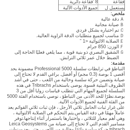
فقاعة
8 'فقاعة دائرية
يستعمل ل
جميع الأدوات الآلية
ملخص:
دقة عالية
صيانة مجانية
تم اختباره بشكل فردي
مناسب لجميع متطلبات الدقة الزاوية العالية.
الصلابة الالتوائية <1 "
الوزن: 850 جرام
الشقيق البصري ذو بنية قوية ، مما يلغي فعليًا الحاجة إلى
الضبط خلال عمر ثلاثي الترابش.
مقدمة:
التباطؤ في ترابطات سلسلة Professional 5000 مضمونة بحد
أقصى 1 بوصة (0.3 مجم) أو أفضل. براغي القدم لا تحتاج إلى
صيانة وتضمن حركة سلسة وخالية من اللعب ، حتى في أشد
الظروف البيئية قسوة. يوصى باستخدام Tribrachs في هذه
السلسلة لجميع المهام التي تتطلب قياسات زوايا أقل من 3
بوصة.نظرًا للحد الأدنى من التباطؤ ، نوصي باستخدام الفئة 5000
من الفئة الفنية لجميع الأدوات الآلية.
على غرار ثبات الحامل ثلاثي الأرجل ، فإن ثبات ثلاثي القوائم يعد
عاملاً مهمًا في دقة القياس.يتم التحكم في الصلابة الالتوائية ،
وهي أهم معيار للثلاثي ، واختبارها باستمرار أثناء إنتاجها.توفر
مسامير القدم التي لا تحتاج إلى صيانة من Leica Geosystems
tribrach حركة سلسة دائمًا وخالية من اللعب ، حتى بعد سنوات