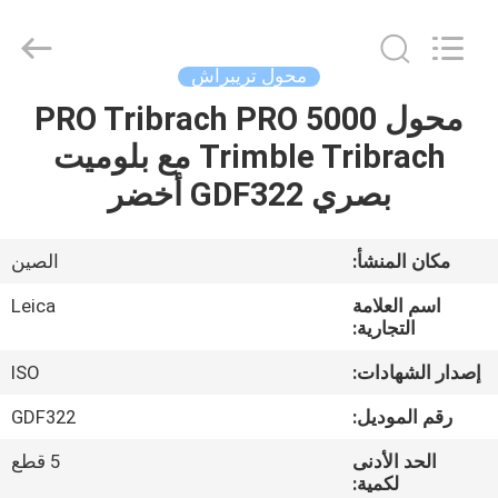
Leo
Survey
Instrument
Co.,Ltd.
All
محول تريبراش
Rights
Reserved.
محول PRO Tribrach PRO 5000
منزل،
Trimble Tribrach مع بلوميت
بيت
بصري GDF322 أخضر
منتجات
مكان المنشأ:
الصين
معلومات
اسم العلامة
Leica
عنا
التجارية:
إصدار الشهادات:
ISO
جولة
رقم الموديل:
GDF322
في
الحد الأدنى
5 قطع
المعمل
لكمية: