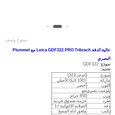
POLICY
منتوج وصف
عالية الدقة Leica GDF322 PRO Tribrach مع Plummet
البصري
نموذج
: GDF322
تحديد:
نموذج
(غدف 322)
ماركة
100٪ لايكا الأصلي
اللون
أخضر
بلوميت بصري
مع
وزن
850 جرام
طرد
حزمة صندوق فردية
دقة
الصلابة الالتوائية <1 "
يكتب
ملحق أداة المسح