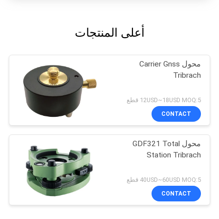
أعلى المنتجات
محول Carrier Gnss
Tribrach
12USD~18USD MOQ:5 قطع
CONTACT
محول GDF321 Total
Station Tribrach
40USD~60USD MOQ:5 قطع
CONTACT