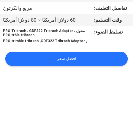
تفاصيل التغليف:
مربع والكرتون
مراقبة
وقت التسليم:
60 دولارًا أمريكيًا ~ 80 دولارًا أمريكيًا
الجودة
تسليط الضوء:
محول PRO Tribrach ، GDF322 Tribrach Adapter ،
PRO trble tribrach
,
,
اتصل
PRO trimble tribrach
GDF322 Tribrach Adaptor
بنا
افضل سعر
اطلب
اقتباس
خريطة
الموقع
PRIVACY