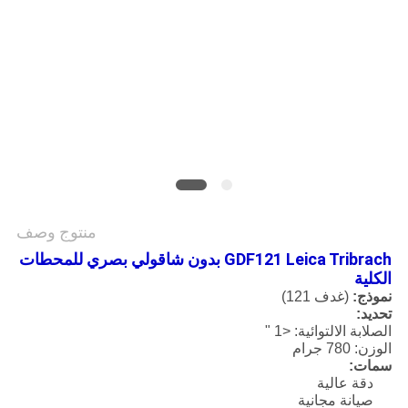
POLICY
منتوج وصف
GDF121 Leica Tribrach بدون شاقولي بصري للمحطات
الكلية
نموذج:
(غدف 121)
تحديد:
الصلابة الالتوائية: <1 "
الوزن: 780 جرام
سمات:
دقة عالية
صيانة مجانية