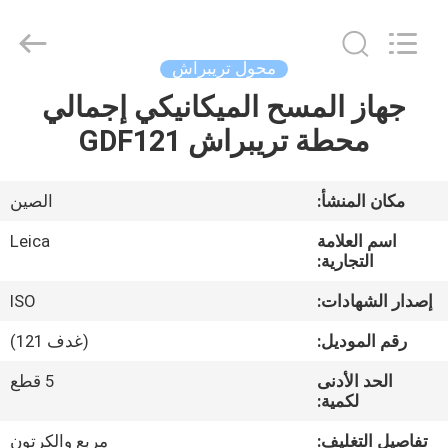
Leo
Survey
Instrument
Co.,Ltd.
All
محول تريبراش
Rights
Reserved.
جهاز المسح الميكانيكي إجمالي
منزل،
محطة تريبراش GDF121
بيت
منتجات
مكان المنشأ:
الصين
اسم العلامة
Leica
معلومات
التجارية:
عنا
إصدار الشهادات:
ISO
رقم الموديل:
(غدف 121)
جولة
الحد الأدنى
5 قطع
في
لكمية:
المعمل
تفاصيل التغليف:
مربع والكرتون