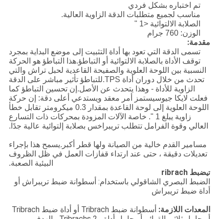
تم اختباره بشكل فردي
مناسب لجميع متطلبات الدقة الزاوية العالية.
الصلابة الالتوائية <1 "
الوزن: 760 جرام
مقدمة:
تسمى الدقة التي تعود بها أداة التثبيت إلى موضع البداية بمجرد
توقف الأداة بالصلابة الالتوائية أو التباطؤ.هذا التباطؤ هو الحركة
النسبية بين اللوحة العلوية والصفيحة القاعدية لحبل تراش والتي
تحدث من خلال دوران أداة TPS.للتباطؤ تأثير مباشر على الدقة
الزاوية للأداة - وهذا يتحدث عن الأصل.إن تحسين التباطؤ كما
فعلت لايكا جيوسيستمز أمر معقد ويستدعي أعلى دقة: إن حركة
اللوحة العلوية إلى لوحة القاعدة بمقدار 0.3 ميكرومتر تقابل خطأ
زاوية يبلغ 1 ". خاصة الآلات المزودة بمحركات ذات التسارع
العالي وقوة الفرامل تتطلب تريبراخس بصلابة إلتوائية عالية جدًا.
مسامير القدم خالية من الصيانة ولها قطر أكبر.يسمح هذا بإجراء
تعديلات دقيقة ، حتى عند ارتداء قفازات العمل في ظل الظروف
البيئية الصعبة.
ضبط ribrach
تي
الضبط البصري الشاقولي باستخدام: أسطوانة ضبط تريبراش أو
أداة ضبط تريبراش
المعدات اللازمة:
أسطوانة ضبط Tribrach أو أداة ضبط Tribrach
أو حامل ثلاثي القوائم أو حامل أداة ، 2 Tribrachs ، الهدف