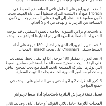
1. ضع التريبراش على الحامل ثلاثي القوائم.ضع الضابط في
Tribrach.ضع أداة التثبيت المراد ضبطها أعلى أداة الضبط بحيث
تكون مقلوبة عند النظر إلى الهدف على السقف.يجب أن تكون
المسافة بين التريبراك والهدف بين 4 و 5 أقدام.
2. باستخدام براغي التسوية الخاصة بالعمود السفلي ، قم بتوجيه
الشعيرات المتصالبة للعربة التي يتم اختبارها لتتوافق مع الهدف.
3. قم بتدوير التريبراك الذي يتم اختباره 180 درجة على أداة
الضبط.ستبقى Crosshairs على هدف Tribrach المعدل.
4. بعد الدوران بمقدار 180 درجة ، إذا لم يبقى الخط المتصالب
على الهدف ، يجب تصحيح نصف الخطأ باستخدام مسامير الضبط
التي توفرها الشركة المصنعة للخط المتقاطع.يجب تصحيح الباقي
باستخدام مسامير التسوية الخاصة بحلقة التثبيت السفلية.
5. كرر الخطوات 2 و 3 و 4 حتى يبقى التقاطع على الهدف في
جميع المواضع.
تعديل قنينة تريبراش الدائرية باستخدام: أداة ضبط تريبراش
المعدات اللازمة:
حامل ثلاثي القوائم أو حامل أداة ، وضابط ثلاثي