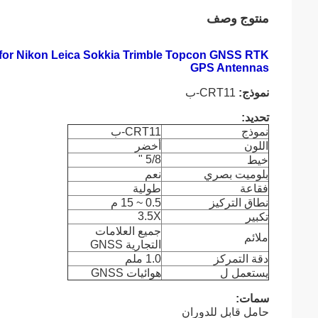
منتوج وصف
 for Nikon Leica Sokkia Trimble Topcon GNSS RTK
GPS Antennas
نموذج:
CRT11-ب
تحديد:
نموذج
CRT11-ب
اللون
أخضر
5/8 "
خيط
بلوميت بصري
نعم
فقاعة
طولية
نطاق التركيز
0.5 ~ 15 م
3.5X
تكبير
جميع العلامات
ملائم
التجارية GNSS
دقة التمركز
1.0 ملم
يستعمل ل
هوائيات GNSS
سمات:
حامل قابل للدوران