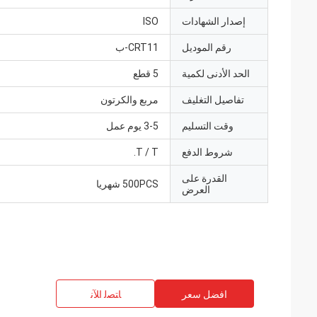
إصدار الشهادات
ISO
رقم الموديل
CRT11-ب
الحد الأدنى لكمية
5 قطع
تفاصيل التغليف
مربع والكرتون
وقت التسليم
3-5 يوم عمل
شروط الدفع
T / T.
القدرة على
500PCS شهريا
العرض
افضل سعر
ﺎﺘﺼﻟ ﺍﻶﻧ