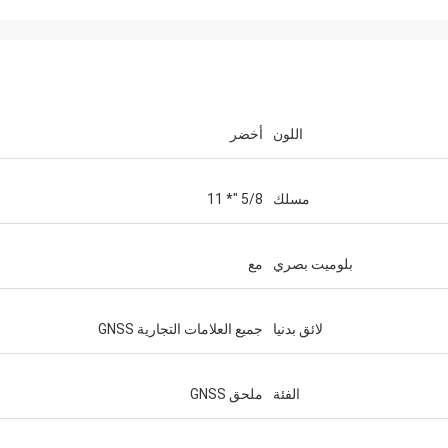
اللون
أخضر
مسلك
5/8 "* 11
بلوميت بصري
مع
لائق بدنيا
جميع العلامات التجارية GNSS
الفئة
ملحق GNSS