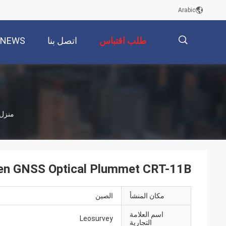
Arabic
طلب اقتباس
اتصل بنا
NEWS
描
منزل
述
Green GNSS Optical Plummet CRT-11B لهوائيات PS
مكان المنشأ
الصين
اسم العلامة
Leosurvey
التجارية