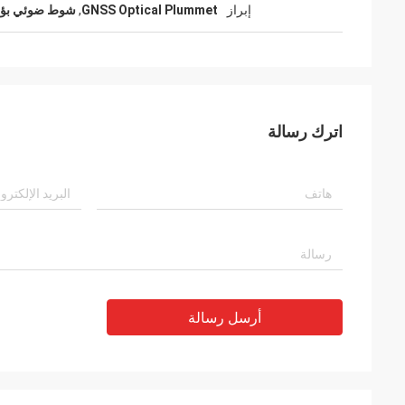
إبراز
GNSS Optical Plummet
,
شوط ضوئي بؤري 1.5
اترك رسالة
أرسل رسالة