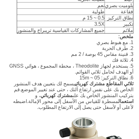
بلوميت بصري
نعم
فقاعة
طولية
نطاق التركيز
0.5 ~ 15 م
تكبير
3.5X
ملائم
جميع المشاركات القياسية تريبراخ والمنشور
ملخص:
1. مع هبوط بصري
2. طرف الحربة
3. قنينة مقاس 45 بوصة / 2 مم
4. ثلاثة فك
5. يستخدم لجهاز Theodolite ، محطة المجموع ، هوائي GNSS
أو الهدف لحامل ثلاثي القوائم.
6. نطاق التركيز: 05 ~ 15m
ثلاثي المقاطع
مشترك كهربائي
يسمح لك بتعيين هدف المنشور
الخاص بك على نفس ارتفاع آلتك ، حتى عند تغيير الموضع.قم
بتركيب المنشور الخاص بك على
مشترك كهربائي
، و
استعمال
مسطرة للقياس من الأسفل إلى محور الإمالة.اضبطه
لأعلى أو لأسفل حتى يصل إلى الارتفاع المطلوب.