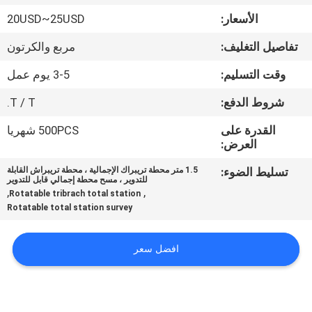
الأسعار:
20USD~25USD
مراقبة
تفاصيل التغليف:
مربع والكرتون
الجودة
وقت التسليم:
3-5 يوم عمل
اتصل
شروط الدفع:
T / T.
بنا
القدرة على
500PCS شهريا
العرض:
اطلب
تسليط الضوء:
1.5 متر محطة تريبراك الإجمالية ، محطة تريبراش القابلة
للتدوير ، مسح محطة إجمالي قابل للتدوير
اقتباس
,
,
Rotatable tribrach total station
Rotatable total station survey
خريطة
افضل سعر
الموقع
PRIVACY