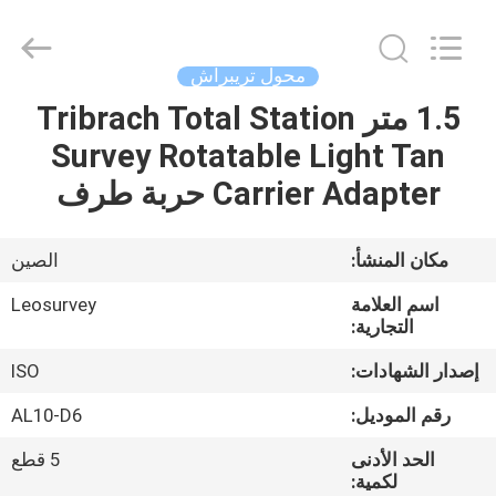
Leo
Survey
Instrument
Co.,Ltd.
All
محول تريبراش
Rights
Reserved.
1.5 متر Tribrach Total Station
منزل،
Survey Rotatable Light Tan
بيت
Carrier Adapter حربة طرف
منتجات
مكان المنشأ:
الصين
معلومات
اسم العلامة
Leosurvey
عنا
التجارية:
إصدار الشهادات:
ISO
جولة
رقم الموديل:
AL10-D6
في
الحد الأدنى
5 قطع
المعمل
لكمية: