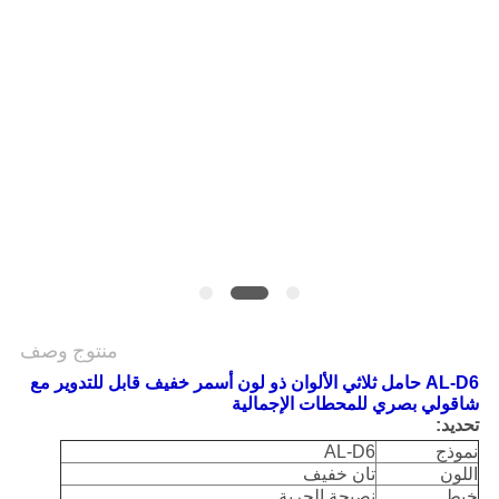
POLICY
منتوج وصف
AL-D6 حامل ثلاثي الألوان ذو لون أسمر خفيف قابل للتدوير مع
شاقولي بصري للمحطات الإجمالية
تحديد:
نموذج
AL-D6
اللون
تان خفيف
خيط
نصيحة الحربة