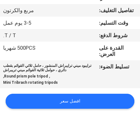
تفاصيل التغليف:
مربع والكرتون
مراقبة
وقت التسليم:
3-5 يوم عمل
الجودة
شروط الدفع:
T / T.
اتصل
القدرة على
500PCS شهريا
العرض:
بنا
تسليط الضوء:
ترايبود ميني ترايبراش المنشور ، حامل ثلاثي القوائم بقطب
دائري ، حوامل ثلاثية القوائم ميني تريبراش
اطلب
,
,
Round prism pole tripod
Mini Tribrach rotating tripods
اقتباس
افضل سعر
خريطة
الموقع
PRIVACY