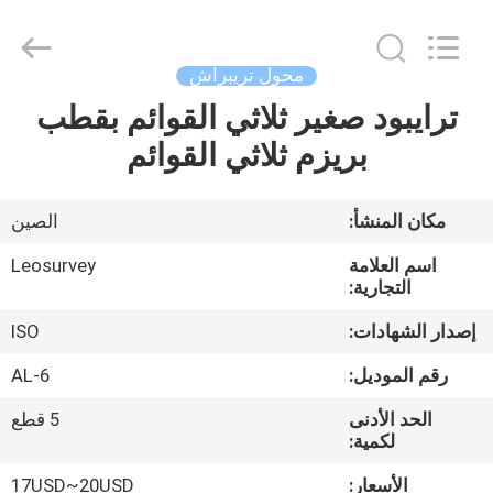
Leo
Survey
Instrument
Co.,Ltd.
All
محول تريبراش
Rights
Reserved.
ترايبود صغير ثلاثي القوائم بقطب
منزل،
بريزم ثلاثي القوائم
بيت
منتجات
مكان المنشأ:
الصين
اسم العلامة
Leosurvey
معلومات
التجارية:
عنا
إصدار الشهادات:
ISO
رقم الموديل:
AL-6
جولة
الحد الأدنى
5 قطع
في
لكمية:
المعمل
الأسعار:
17USD~20USD