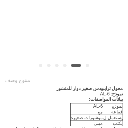
POLICY
منتوج وصف
محول ترايبودس صغير دوار للمنشور
نموذج
: AL-6
بيانات المواصفات:
نموذج
AL-6
فقاعة
مع
يستعمل ل
موشورات صغيرة
يكتب
ميني