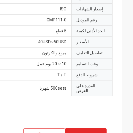
إصدار الشهادات
ISO
رقم الموديل
GMP111-0
الحد الأدنى لكمية
5 قطع
الأسعار
40USD~50USD
تفاصيل التغليف
مربع والكرتون
وقت التسليم
10 ~ 20 يوم عمل
شروط الدفع
T / T.
القدرة على
500sets شهريا
العرض