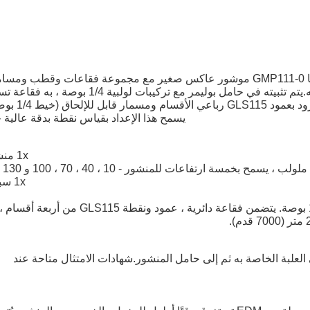
ت وقطب ومسامير.
يوفر GMP111-0 دقة عالية في الموقع نظرًا لصغر حجمه.يتم تثبيته في حامل بوليمر مع تركيبات لولبية 1/4 بوص
مسمار قابل للإلحاق (خيط 1/4 بوصة).
يسمح هذا الإعداد بقياس نقطة بدقة عالية جد
1x منشور
1x سبايك
موشور صغير مركب في حامل بوليمر مع وصلات لولبية 1/4 بوصة. يتضمن فقاعة دائرية ، عمود ونقطة GLS115 من أربعة أقسام ،
العلبة الخاصة به ثم إلى حامل المنشور.شهادات الامتثال متاحة عند