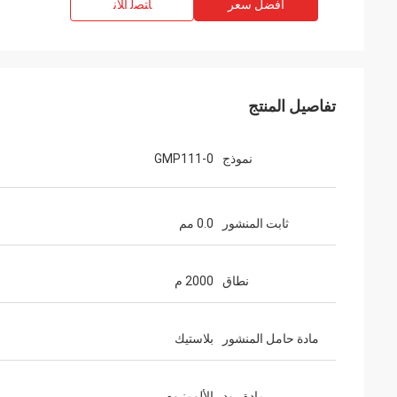
افضل سعر
ﺎﺘﺼﻟ ﺍﻶﻧ
تفاصيل المنتج
نموذج
GMP111-0
ثابت المنشور
0.0 مم
نطاق
2000 م
مادة حامل المنشور
بلاستيك
مادة رود
الألومنيوم