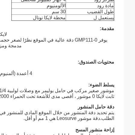
مادة رود
الألومنيوم
طول القضيب
30 سم
يستعمل ل
محطة لايكا توتال
مقدمة:
لايكا GMP111-0 موشور عاكس صغير مع مجموعة فقاعا
مدمجة ومزود بعمود GLS115 رباعي الأقسام و
محتويات الصندوق:
4 أعمدة (ألمنيوم ملولب ، يسمح بخمسة ارتفاعات للمنشور - 10 ، 40 ، 70 ، 100 و 130 سم
يسلط الضوء:
ثابت لايكا 0 موشور ، أقصى مدى للأشعة تحت الحمراء 2000 متر (7000 قدم).
دقة حامل المنشور
يتم تحديد دقة المنشور من خلال الموقع المادي للمنشور في 
الطلب.دقة موشور Leosurve هي 1 مم أو أقل.
إزاحة منشور المسح