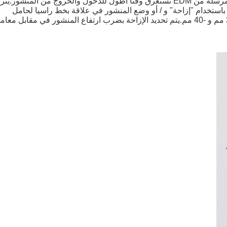
بعض منشورات المسح لها إزاحة بسبب حقيقة أن الحزمة المرسلة من EDM تستغرق وقتًا أطول للدخول والخروج من المنشور.
ستخدام "إزاحة" و / أو وضع المنشور في علاقة بخط راسيا لحامل
المنشور.الإزاحات الشائعة هي 0 و -17.5 مم و -30 مم و -34 مم و -40 مم.يتم تحديد الإزاحة بضرب ارتفاع المنشور في مقابل مع