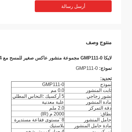
أرسل رسالة
منتوج وصف
لايكا GMP111-0 مجموعة منشور عاكس صغير للمسح مع 4 أقطاب لمحطة Leica Total
نموذج:
GMP111-0
تحديد:
نموذج
GMP111-0
ثابت المنشور
0.0 مم
نشور زجاجي
5 أركسيك ؛النحاس المطلي
مادة المنشور
علبة معدنية
دقة التمركز
2.0 ملم
نطاق:
2000 م (IR)
حامل المنشور
8 'مستوى فقاعة مستديرة
مادة حامل المنشور
بلاستيك
تمركز رود
4 جهاز كمبيوتر شخصى