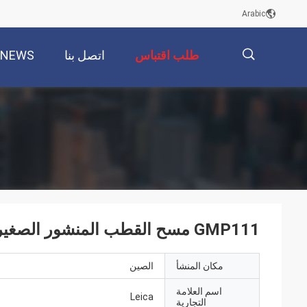
Arabic
طلب اقتباس
اتصل بنا
NEWS
描
述
GMP111 مسح القطب المنشور الصغير 2.0 مم
مكان المنشأ
الصين
اسم العلامة
Leica
التجارية