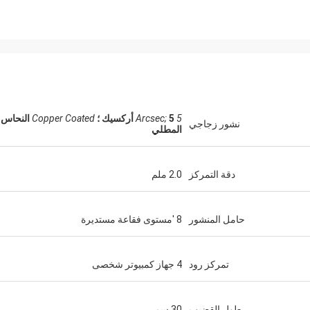
5 Arcsec;
5 أركسيك ؛
Copper Coated
النحاس
نشور زجاجي
المطلي
دقة التمركز
2.0 ملم
حامل المنشور
8 'مستوى فقاعة مستديرة
تمركز رود
4 جهاز كمبيوتر شخصى
طول القضيب
30 سم