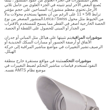
بعض المنشورات في الجزء العلوي من عمود المنشور ، بينما
يُصنع البعض الآخر ليتم تثبيته في الجزء العلوي من حامل ثلاثي
الأرجل.تحتوي معظم منشورات المساحين على حجم مؤشر
ترابط 5/8 × 11 على الرغم من أن بعضها يستخدم محولات بدلاً
من الخيوط مثل محول Leica / Swiss.المنشور المصغر من نوع
الحصة الخارجية أصغر في القطر مما يسمح للمستخدم بالاقتراب
من الجدار أو المبنى للحصول على اللقطة أو الحصة.
موشورات المراقبة
يتم تثبيتها على هياكل مثل المباني أو جدران
الأنفاق أو أرصفة الجسور أو مسارات السكك الحديدية أو
الرصيف.تشير التغييرات في مواضع مناشير المراقبة إلى حركة
الهيكل.
موشورات التحكم
مثبتة في مواقع مستقرة خارج منطقة
النفوذ.تُستخدم قياسات مناشير التحكم لضبط التغييرات في
موضع نظام AMTS نفسه.