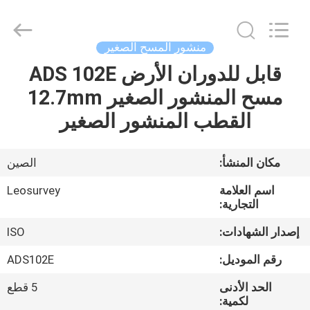
Leo
Survey
Instrument
Co.,Ltd.
All
منشور المسح الصغير
Rights
Reserved.
قابل للدوران الأرض ADS 102E
منزل،
مسح المنشور الصغير 12.7mm
بيت
القطب المنشور الصغير
منتجات
مكان المنشأ:
الصين
معلومات
اسم العلامة
Leosurvey
عنا
التجارية:
إصدار الشهادات:
ISO
جولة
رقم الموديل:
ADS102E
في
الحد الأدنى
5 قطع
المعمل
لكمية: