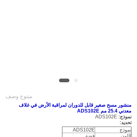
POLICY
منتوج وصف
منشور مسح صغير قابل للدوران لمراقبة الأرض في غلاف
معدني 25.4 مم ADS102E
نموذج:
ADS102E
تحديد:
نموذج
ADS102E
اللون
فضة