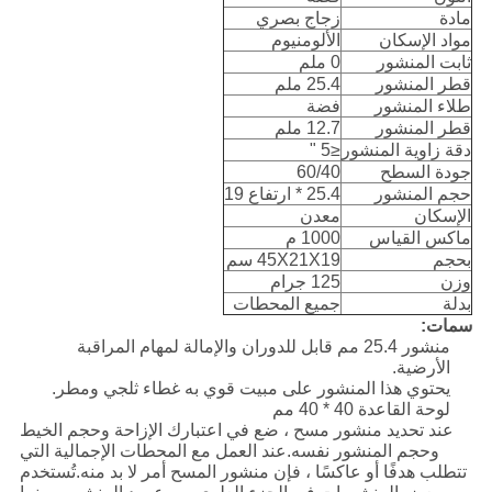
مادة
زجاج بصري
مواد الإسكان
الألومنيوم
ثابت المنشور
0 ملم
قطر المنشور
25.4 ملم
طلاء المنشور
فضة
قطر المنشور
12.7 ملم
دقة زاوية المنشور
≤5 "
جودة السطح
60/40
حجم المنشور
25.4 * ارتفاع 19
الإسكان
معدن
ماكس القياس
1000 م
بحجم
45X21X19 سم
وزن
125 جرام
بدلة
جميع المحطات
سمات:
منشور 25.4 مم قابل للدوران والإمالة لمهام المراقبة
الأرضية.
يحتوي هذا المنشور على مبيت قوي به غطاء ثلجي ومطر.
لوحة القاعدة 40 * 40 مم
عند تحديد منشور مسح ، ضع في اعتبارك الإزاحة وحجم الخيط
وحجم المنشور نفسه.عند العمل مع المحطات الإجمالية التي
تتطلب هدفًا أو عاكسًا ، فإن منشور المسح أمر لا بد منه.تُستخدم