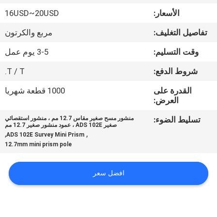
الأسعار:
16USD~20USD
مراقبة
تفاصيل التغليف:
مربع والكرتون
الجودة
وقت التسليم:
3-5 يوم عمل
اتصل
شروط الدفع:
T / T.
بنا
القدرة على
1000 قطعة شهريا
العرض:
اطلب
تسليط الضوء:
منشور مسح صغير مقاس 12.7 مم ، منشور استقصائي
صغير ADS 102E ، عمود منشور صغير 12.7 مم
اقتباس
,
,
ADS 102E Survey Mini Prism
12.7mm mini prism pole
خريطة
افضل سعر
الموقع
PRIVACY