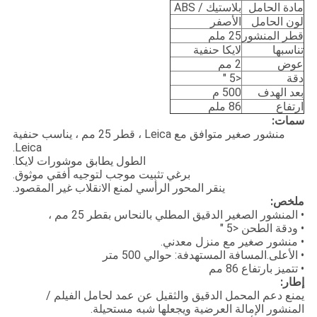
مادة الحامل
بلاستيك / ABS
لون الحامل
الأصفر
قطر المنشور
25 ملم
تناسبها
لايكا حنفية
عوض
2 مم
دقة
<5 "
بعد الهدف
500 م
ارتفاع
86 ملم
سمات:
منشور صغير متوافق مع Leica ، قطر 25 مم ، يناسب حنفية
Leica.
الطول يطابق موشورات لايكا.
برغي تثبيت موجب لتوجيه أفقي موثوق.
ينقر المحور الرأسي لمنع الانقلاب غير المقصود.
ملخص:
• المنشور الصغير الدقيق المطلي بالنحاس بقطر 25 مم ،
• ودقة الطحن <5 "
• منشور صغير مع منزل معدني.
• الأعلى.المسافة المستهدفة: حوالي 500 متر
• تتميز بارتفاع 86 مم
إطار:
يمنع دعم المحمل الدقيق والثقيل عن عمد لحامل الفيلم /
المنشور الإمالة العرضية ويجعلها شبه مستحيلة.