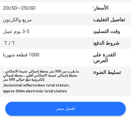
الأسعار:
20USD~25USD
مراقبة
تفاصيل التغليف:
مربع والكرتون
الجودة
وقت التسليم:
3-5 يوم عمل
اتصل
شروط الدفع:
T / T.
بنا
القدرة على
1000 قطعة شهريا
العرض:
اطلب
تسليط الضوء:
ما يقرب من 500 متر محطة إجمالي عديمة الانعكاس ،
محطة إجمالي عديمة الانعكاس أفقي ، محطة إجمالي
اقتباس
إلكترونية تبلغ حوالي 500 متر
,
,
horizontal reflectorless total station
approx 500m electronic total station
خريطة
الموقع
افضل سعر
PRIVACY