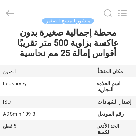
Leo
Survey
Instrument
Co.,Ltd.
All
منشور المسح الصغير
Rights
Reserved.
محطة إجمالية صغيرة بدون
منزل،
عاكسة بزاوية 500 متر تقريبًا
بيت
أقواس إمالة 25 مم نحاسية
منتجات
مكان المنشأ:
الصين
معلومات
اسم العلامة
Leosurvey
عنا
التجارية:
إصدار الشهادات:
ISO
جولة
رقم الموديل:
ADSmini109-3
في
الحد الأدنى
5 قطع
المعمل
لكمية: