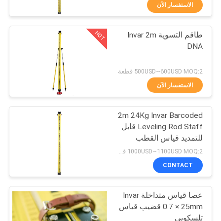
الاستفسار الآن
مراقبة
HOT
طاقم التسوية Invar 2m
الجودة
13
DNA
منشور 360 درجة
اتصل
500USD~600USD MOQ:2 قطعة
بنا
الاستفسار الآن
2m 24Kg Invar Barcoded
اطلب
Leveling Rod Staff قابل
اقتباس
للتمديد قياس القطب
11
المستوى الرقمي
1000USD~1100USD MOQ:2 قطع
إجمالي منشور
خريطة
CONTACT
الموقع
المحطة
عصا قياس متداخلة Invar
0.7 × 25mm قضيب قياس
PRIVACY
تلسكوبي