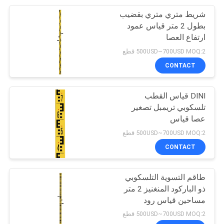
شريط متري متري بقضيب
10
بطول 2 متر قياس عمود
ارتفاع العصا
حوامل أدوات
500USD~700USD MOQ:2 قطع
CONTACT
DINI قياس القطب
تلسكوبي تريمبل تصغير
عصا قياس
59
500USD~700USD MOQ:2 قطع
إجمالي بطاريات
CONTACT
المحطة
طاقم التسوية التلسكوبي
ذو الباركود المنغنيز 2 متر
مساحين قياس رود
DL101C
500USD~700USD MOQ:2 قطع