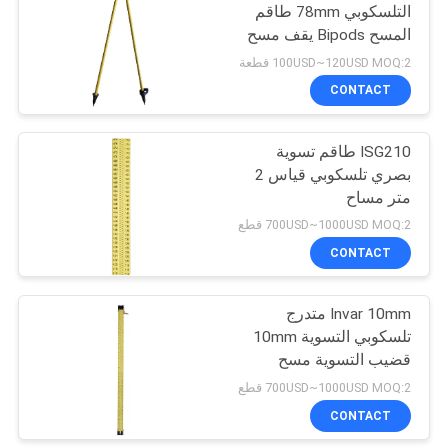
التلسكوبي 78mm طاقم
المسح Bipods يقف مسح
53
القياس عصا
100USD~120USD MOQ:2 قطعة
طاقم التسوية
CONTACT
التلسكوبي
ISG210 طاقم تسوية
بصري تلسكوبي قياس 2
متر مساح
700USD~1000USD MOQ:2 قطع
CONTACT
46
Invar 10mm متدرج
محول تريبراش
تلسكوبي التسوية 10mm
قضيب التسوية مسح
ISG310
700USD~1000USD MOQ:2 قطع
CONTACT